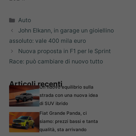
Categorie
Auto
John Elkann, in garage un gioiellino
assoluto: vale 400 mila euro
Nuova proposta in F1 per le Sprint
Race: può cambiare di nuovo tutto
Articoli recenti
Un nuovo equilibrio sulla
strada con una nuova idea
di SUV ibrido
Fiat Grande Panda, ci
siamo: prezzi bassi e tanta
qualità, sta arrivando