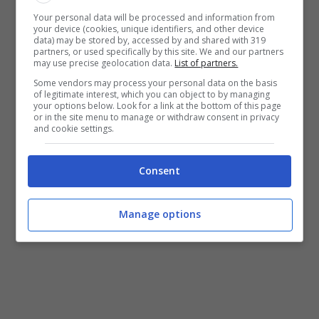
Your personal data will be processed and information from
stanziato da 3 milioni di euro (di cui 2,1
your device (cookies, unique identifiers, and other device
data) may be stored by, accessed by and shared with 319
milioni per i privati). La novità del bonus
partners, or used specifically by this site. We and our partners
may use precise geolocation data.
List of partners.
bandito dal Comune di Firenze sta nel
Some vendors may process your personal data on the basis
comprendere anche le auto a benzina Euro
of legitimate interest, which you can object to by managing
your options below. Look for a link at the bottom of this page
6 e nel non fare alcuna differenza tra auto
or in the site menu to manage or withdraw consent in privacy
and cookie settings.
nuova ed auto usata.
Consent
Manage options