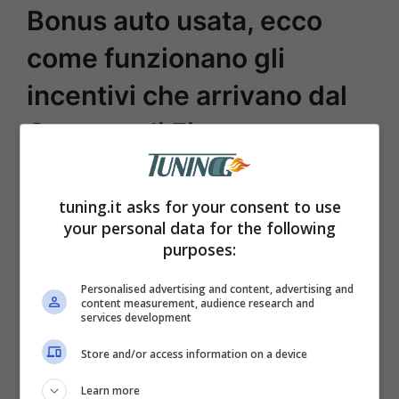
Bonus auto usata, ecco
come funzionano gli
incentivi che arrivano dal
Comune di Firenze
A dare il buon esempio è il
Comune di
tuning.it asks for your consent to use
Firenze
. Tutti i residenti nel capoluogo
your personal data for the following
toscano con un ISEE inferiore ai 50.000
purposes:
euro annui, potranno godere di uno sconto
Personalised advertising and content, advertising and
fino a
3.500 euro
per un’auto termica
e
content measurement, audience research and
services development
fino a
5.000 euro per una elettrica.
Un
Store and/or access information on a device
bonus riscuotibile fino al 30 settembre
Learn more
2024, fino ad esaurimento del fondo