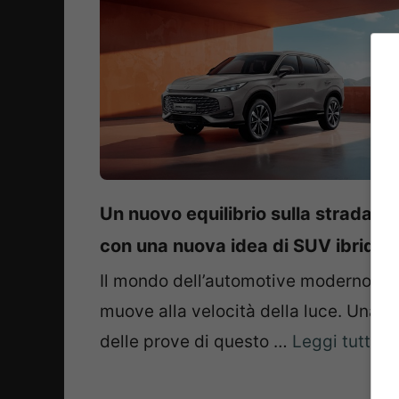
Un nuovo equilibrio sulla strada
con una nuova idea di SUV ibrido
Il mondo dell’automotive moderno si
muove alla velocità della luce. Una
delle prove di questo …
Leggi tutto