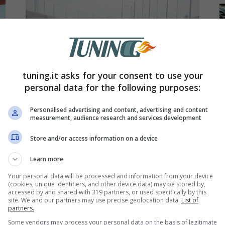
tuning.it asks for your consent to use your
personal data for the following purposes:
Personalised advertising and content, advertising and content
measurement, audience research and services development
Limiti di velocità in autostrada
I
ribaltati, decisione storica: addio ai
l
Store and/or access information on a device
130 km/h
e
Learn more
Rivedere i limiti di velocità in
I
Your personal data will be processed and information from your device
(cookies, unique identifiers, and other device data) may be stored by,
accessed by and shared with 319 partners, or used specifically by this
autostrada è un tema da sempre
a
site. We and our partners may use precise geolocation data.
List of
partners.
divisivo in Italia. …
Leggi tutto
s
Some vendors may process your personal data on the basis of legitimate