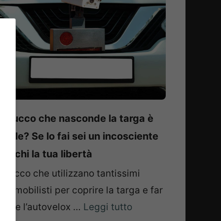
l Trucco che nasconde la targa è
egale? Se lo fai sei un incosciente
 rischi la tua libertà
l trucco che utilizzano tantissimi
utomobilisti per coprire la targa e far
ì che l’autovelox …
Leggi tutto