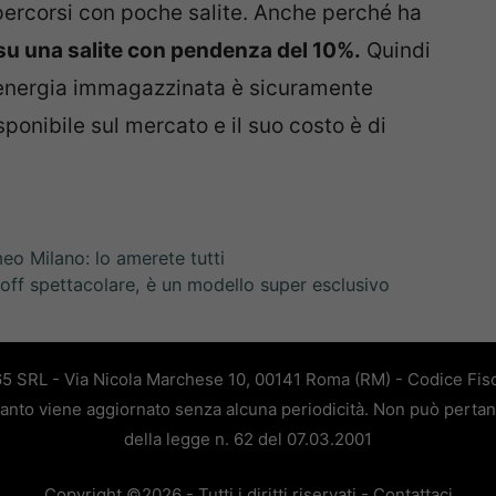
percorsi con poche salite. Anche perché ha
u una salite con pendenza del 10%.
Quindi
 l’energia immagazzinata è sicuramente
sponibile sul mercato e il suo costo è di
eo Milano: lo amerete tutti
off spettacolare, è un modello super esclusivo
65 SRL - Via Nicola Marchese 10, 00141 Roma (RM) - Codice Fisc
quanto viene aggiornato senza alcuna periodicità. Non può pertan
della legge n. 62 del 07.03.2001
Copyright ©2026 - Tutti i diritti riservati -
Contattaci