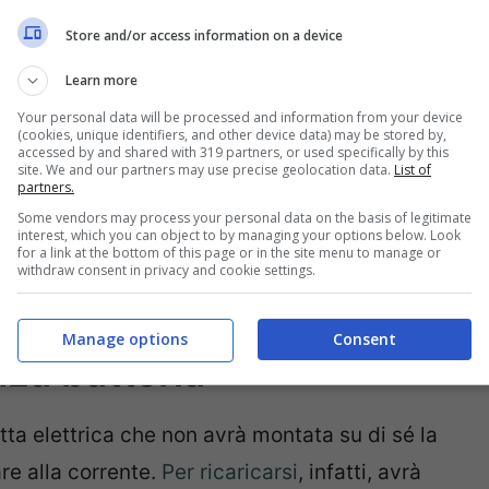
Store and/or access information on a device
Learn more
Your personal data will be processed and information from your device
(cookies, unique identifiers, and other device data) may be stored by,
accessed by and shared with 319 partners, or used specifically by this
site. We and our partners may use precise geolocation data.
List of
partners.
Some vendors may process your personal data on the basis of legitimate
interest, which you can object to by managing your options below. Look
for a link at the bottom of this page or in the site menu to manage or
withdraw consent in privacy and cookie settings.
tà rivoluzionaria: Pi-Pop
Manage options
Consent
nza batteria
tta elettrica che non avrà montata su di sé la
are alla corrente.
Per ricaricarsi
, infatti, avrà