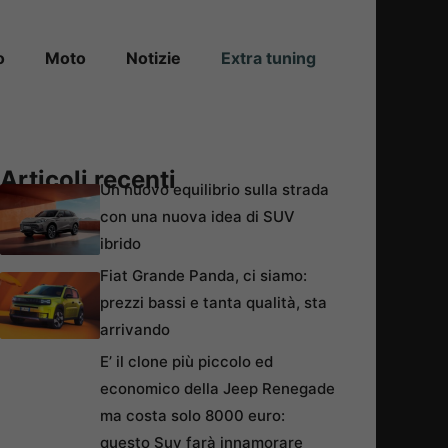
o
Moto
Notizie
Extra tuning
Articoli recenti
Un nuovo equilibrio sulla strada
con una nuova idea di SUV
ibrido
Fiat Grande Panda, ci siamo:
prezzi bassi e tanta qualità, sta
arrivando
E’ il clone più piccolo ed
economico della Jeep Renegade
ma costa solo 8000 euro:
questo Suv farà innamorare