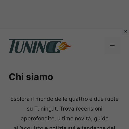
Vai
al
Menu
contenuto
Chi siamo
Esplora il mondo delle quattro e due ruote
su Tuning.it. Trova recensioni
approfondite, ultime novità, guide
all’acquisto e notizie sulle tendenze del