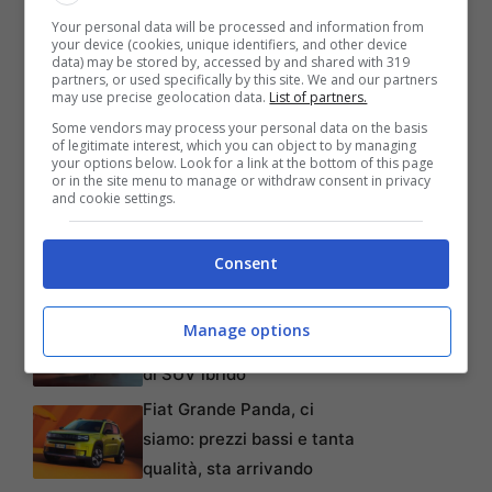
Your personal data will be processed and information from
pubblico attraverso una crescita
your device (cookies, unique identifiers, and other device
data) may be stored by, accessed by and shared with 319
esponenziale in vari argomenti, offrendo
partners, or used specifically by this site. We and our partners
may use precise geolocation data.
List of partners.
una varietà di contenuti rilevanti per ogni
Some vendors may process your personal data on the basis
segmento, con importanti brand
of legitimate interest, which you can object to by managing
your options below. Look for a link at the bottom of this page
or in the site menu to manage or withdraw consent in privacy
posizionati e sempre con nuovi progetti
and cookie settings.
stimolanti in sviluppo.
Consent
Articoli recenti
Un nuovo equilibrio sulla
Manage options
strada con una nuova idea
di SUV ibrido
Fiat Grande Panda, ci
siamo: prezzi bassi e tanta
qualità, sta arrivando