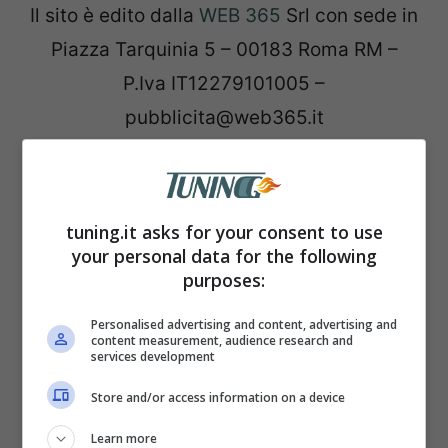
Il sito è edito dalla
WEB 365
Srl con sede in
Piazza Tarquinia 5 – 00183 Roma RM –
P.Iva IT12279101005 –
pubblicita@web365.it
Siamo una dei principali player italiani nel
settore della editoria online. Ci
tuning.it asks for your consent to use
distinguiamo come uno dei più grandi
your personal data for the following
purposes:
gruppi indipendenti, dedicato a fornire
informazioni, intrattenimento e cultura
Personalised advertising and content, advertising and
content measurement, audience research and
attraverso Internet.
services development
Store and/or access information on a device
Con una grande presenza nel settore, negli
Learn more
ultimi anni abbiamo ampliato il nostro