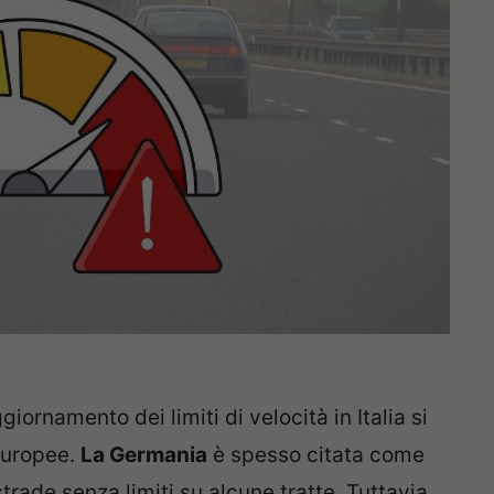
iornamento dei limiti di velocità in Italia si
 europee.
La Germania
è spesso citata come
rade senza limiti su alcune tratte. Tuttavia,