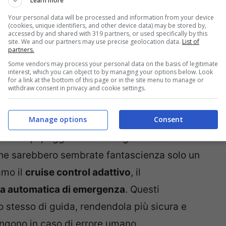
Learn more
dere come si potrebbe introdurre una
Your personal data will be processed and information from your device
ma è importante considerare le specificità del
(cookies, unique identifiers, and other device data) may be stored by,
accessed by and shared with 319 partners, or used specifically by this
teristiche dei nostri automobilisti. Se in
site. We and our partners may use precise geolocation data.
List of
partners.
anti e rettilinei, l’Italia si distingue per una
Some vendors may process your personal data on the basis of legitimate
atta di curve, gallerie e saliscendi. Questa
interest, which you can object to by managing your options below. Look
for a link at the bottom of this page or in the site menu to manage or
tare con attenzione se un cambiamento possa
withdraw consent in privacy and cookie settings.
.
Manage options
Consent
uove è equipaggiata con una gamma di
e sarebbero sembrate fantascienza solo un
amo il
cruise control adattivo
, il
ta automatica di emergenza
. Questi
o stesso di guida, rendendola più sicura e
ngono in caso di errore umano.