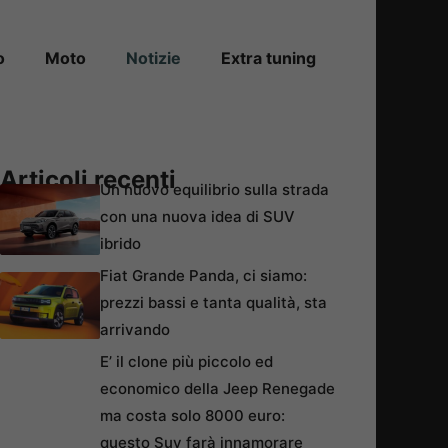
o
Moto
Notizie
Extra tuning
Articoli recenti
Un nuovo equilibrio sulla strada
con una nuova idea di SUV
ibrido
Fiat Grande Panda, ci siamo:
prezzi bassi e tanta qualità, sta
arrivando
E’ il clone più piccolo ed
economico della Jeep Renegade
ma costa solo 8000 euro:
questo Suv farà innamorare