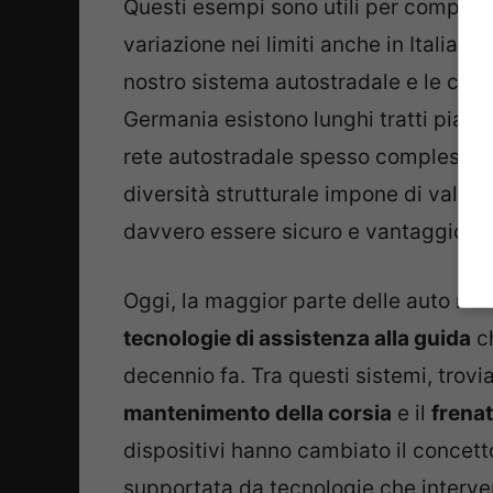
Questi esempi sono utili per compren
variazione nei limiti anche in Italia, 
nostro sistema autostradale e le carat
Germania esistono lunghi tratti pianeggi
rete autostradale spesso complessa, f
diversità strutturale impone di valu
davvero essere sicuro e vantaggioso
Oggi, la maggior parte delle auto n
tecnologie di assistenza alla guida
ch
decennio fa. Tra questi sistemi, trovi
mantenimento della corsia
e il
frena
dispositivi hanno cambiato il concett
supportata da tecnologie che interve