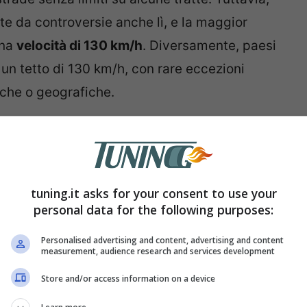
nte da controversie anche lì, e la maggior
una
velocità di 130 km/h
. Diversamente, paesi
n tetto di 130 km/h, con rare eccezioni
iche o geografiche.
tuning.it asks for your consent to use your
personal data for the following purposes:
Personalised advertising and content, advertising and content
measurement, audience research and services development
Store and/or access information on a device