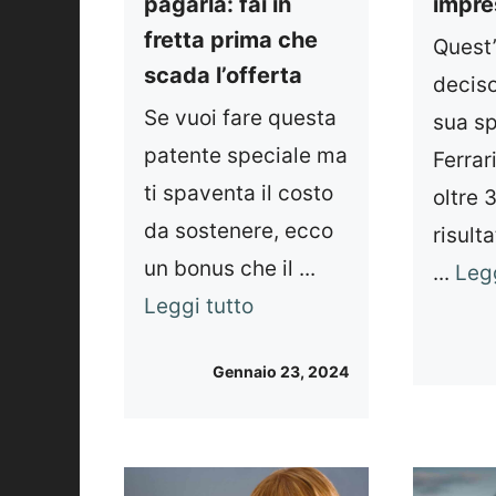
pagarla: fai in
impre
fretta prima che
Quest
scada l’offerta
deciso
Se vuoi fare questa
sua s
patente speciale ma
Ferra
ti spaventa il costo
oltre 3
da sostenere, ecco
risult
un bonus che il ...
...
Legg
Leggi tutto
Gennaio 23, 2024