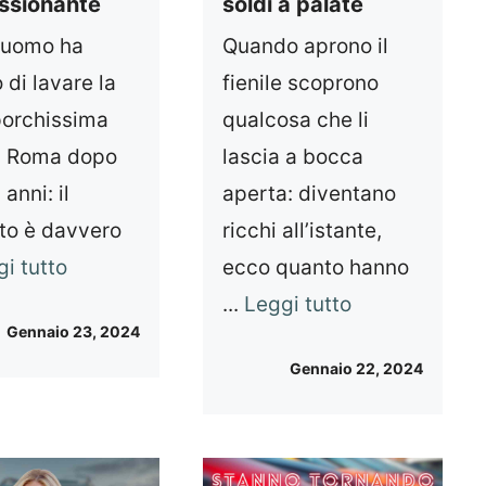
ssionante
soldi a palate
’uomo ha
Quando aprono il
 di lavare la
fienile scoprono
porchissima
qualcosa che li
ri Roma dopo
lascia a bocca
 anni: il
aperta: diventano
ato è davvero
ricchi all’istante,
i tutto
ecco quanto hanno
...
Leggi tutto
Gennaio 23, 2024
Gennaio 22, 2024