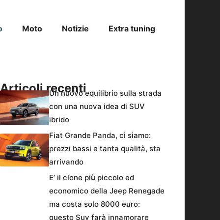
o
Moto
Notizie
Extra tuning
Articoli recenti
Un nuovo equilibrio sulla strada
con una nuova idea di SUV
ibrido
Fiat Grande Panda, ci siamo:
prezzi bassi e tanta qualità, sta
arrivando
E’ il clone più piccolo ed
economico della Jeep Renegade
ma costa solo 8000 euro:
questo Suv farà innamorare