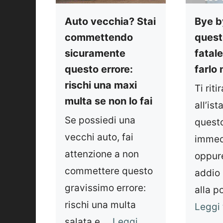
Auto vecchia? Stai
Bye b
commettendo
quest
sicuramente
fatale
questo errore:
farlo
rischi una maxi
Ti rit
multa se non lo fai
all’ist
Se possiedi una
questo
vecchi auto, fai
immed
attenzione a non
oppure
commettere questo
addio
gravissimo errore:
alla po
rischi una multa
Leggi 
salata e ...
Leggi