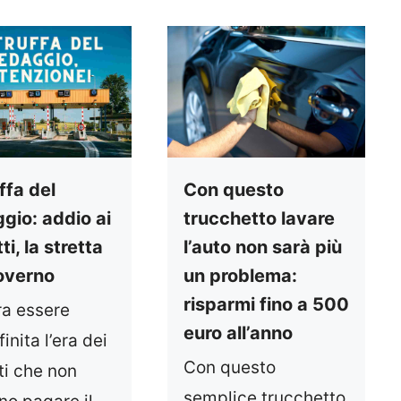
ffa del
Con questo
gio: addio ai
trucchetto lavare
ti, la stretta
l’auto non sarà più
overno
un problema:
risparmi fino a 500
a essere
euro all’anno
inita l’era dei
Con questo
ti che non
semplice trucchetto