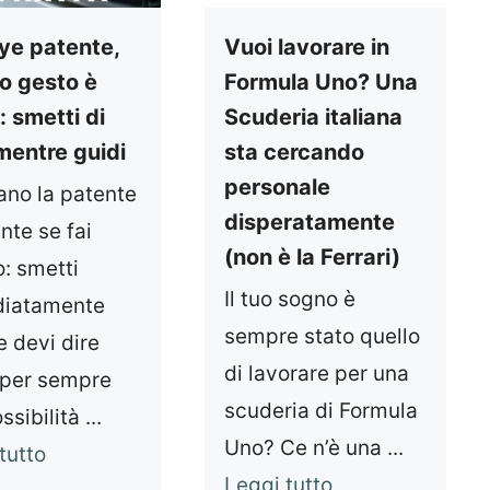
ye patente,
Vuoi lavorare in
o gesto è
Formula Uno? Una
: smetti di
Scuderia italiana
 mentre guidi
sta cercando
personale
irano la patente
disperatamente
ante se fai
(non è la Ferrari)
: smetti
Il tuo sogno è
iatamente
sempre stato quello
 devi dire
di lavorare per una
 per sempre
scuderia di Formula
ssibilità ...
Uno? Ce n’è una ...
tutto
Leggi tutto