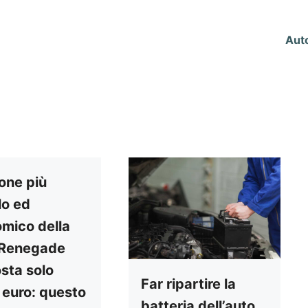
Aut
clone più
lo ed
mico della
 Renegade
sta solo
Far ripartire la
euro: questo
batteria dell’auto