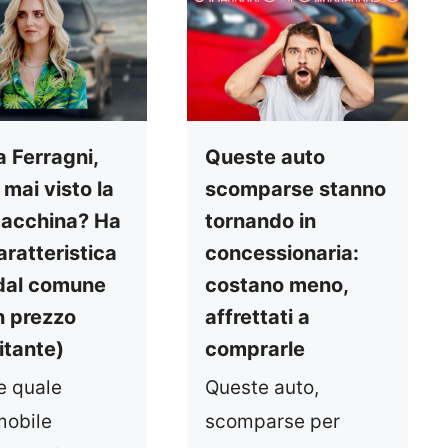
a Ferragni,
Queste auto
 mai visto la
scomparse stanno
acchina? Ha
tornando in
aratteristica
concessionaria:
 dal comune
costano meno,
n prezzo
affrettati a
itante)
comprarle
e quale
Queste auto,
mobile
scomparse per