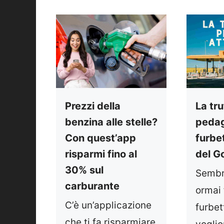
Prezzi della
La tru
benzina alle stelle?
pedag
Con quest’app
furbet
risparmi fino al
del G
30% sul
Sembr
carburante
ormai f
C’è un’applicazione
furbet
che ti fa risparmiare