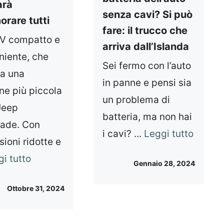
arà
senza cavi? Si può
orare tutti
fare: il trucco che
V compatto e
arriva dall’Islanda
niente, che
Sei fermo con l’auto
a una
in panne e pensi sia
ne più piccola
un problema di
Jeep
batteria, ma non hai
ade. Con
i cavi? ...
Leggi tutto
ioni ridotte e
i tutto
Gennaio 28, 2024
Ottobre 31, 2024