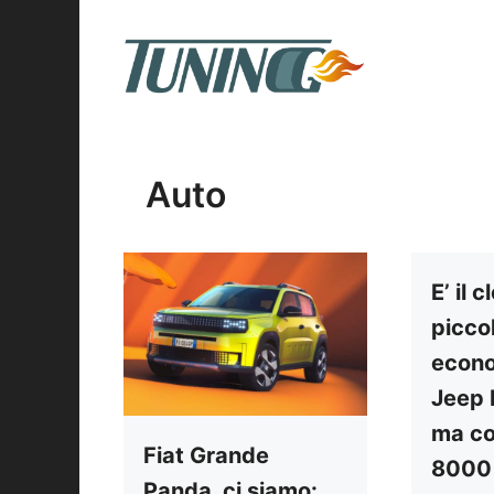
Vai
al
contenuto
Auto
E’ il 
picco
econo
Jeep
ma co
Fiat Grande
8000 
Panda, ci siamo: