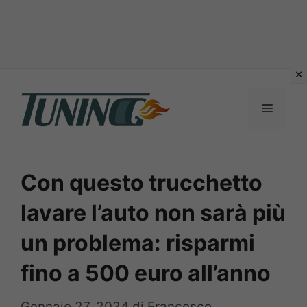
Vai
al
Menu
contenuto
Con questo trucchetto
lavare l’auto non sarà più
un problema: risparmi
fino a 500 euro all’anno
Gennaio 27, 2024
di
Francesco