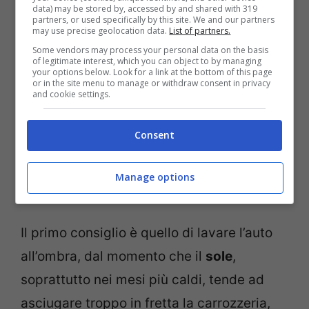
data) may be stored by, accessed by and shared with 319
partners, or used specifically by this site. We and our partners
may use precise geolocation data.
List of partners.
Some vendors may process your personal data on the basis
of legitimate interest, which you can object to by managing
your options below. Look for a link at the bottom of this page
or in the site menu to manage or withdraw consent in privacy
and cookie settings.
Consent
Manage options
Ecco come lavare l’auto a mano e risparmiare tanti soldi in
un anno (Tuning.it)
Il primo consiglio è quello di lavare l’auto
all’ombra, dal momento che il
sole
,
soprattutto nei mesi più caldi, tende ad
asciugare troppo in fretta la carrozzeria,