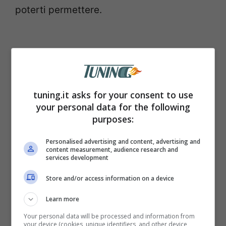
poterti permettere.
tuning.it asks for your consent to use
your personal data for the following
purposes:
Personalised advertising and content, advertising and
content measurement, audience research and
services development
Il trucco per lavare l’auto e
Store and/or access information on a device
risparmiare tanti soldi
Learn more
Your personal data will be processed and information from
your device (cookies, unique identifiers, and other device