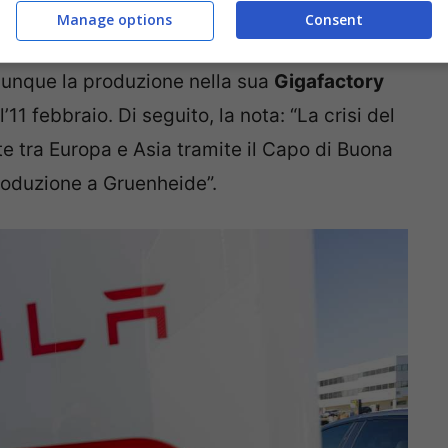
Manage options
Consent
l’agenzia Reuters, la
Tesla
ha comunicato due
 dunque la produzione nella sua
Gigafactory
’11 febbraio. Di seguito, la nota: “La crisi del
te tra Europa e Asia tramite il Capo di Buona
roduzione a Gruenheide”.