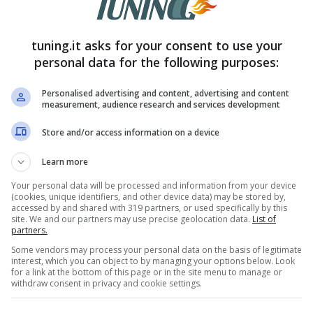
tuning.it asks for your consent to use your
personal data for the following purposes:
Personalised advertising and content, advertising and content
measurement, audience research and services development
Store and/or access information on a device
ti è chiaramente quello di attenuare le
Learn more
tto controllo i punti strategici dello Yemen
Your personal data will be processed and information from your device
(cookies, unique identifiers, and other device data) may be stored by,
n modo significativo sull’Europa dopo le
accessed by and shared with 319 partners, or used specifically by this
site. We and our partners may use precise geolocation data.
List of
periodo.
partners.
Some vendors may process your personal data on the basis of legitimate
interest, which you can object to by managing your options below. Look
ficiale: stop alla
for a link at the bottom of this page or in the site menu to manage or
withdraw consent in privacy and cookie settings.
 in Europa