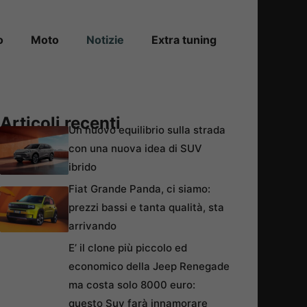
o
Moto
Notizie
Extra tuning
Articoli recenti
Un nuovo equilibrio sulla strada
con una nuova idea di SUV
ibrido
Fiat Grande Panda, ci siamo:
prezzi bassi e tanta qualità, sta
arrivando
E’ il clone più piccolo ed
economico della Jeep Renegade
ma costa solo 8000 euro:
questo Suv farà innamorare