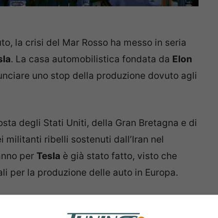
uto, la crisi del Mar Rosso ha messo in seria
sla
. La casa automobilistica fondata da
Elon
nnunciare uno stop della produzione dovuto agli
posta degli Stati Uniti, della Gran Bretagna e di
i militanti ribelli sostenuti dall’Iran nel
danno per
Tesla
è già stato fatto, visto che
 per la produzione delle auto in Europa.