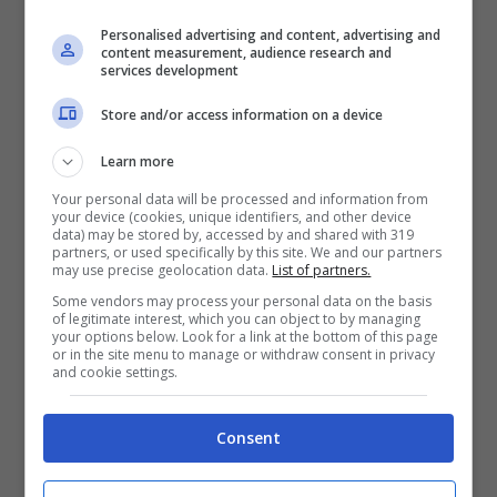
Personalised advertising and content, advertising and
content measurement, audience research and
services development
Store and/or access information on a device
Articoli recenti
Learn more
Un nuovo equilibrio sulla
strada con una nuova idea
Your personal data will be processed and information from
your device (cookies, unique identifiers, and other device
di SUV ibrido
data) may be stored by, accessed by and shared with 319
partners, or used specifically by this site. We and our partners
Fiat Grande Panda, ci
may use precise geolocation data.
List of partners.
siamo: prezzi bassi e tanta
Some vendors may process your personal data on the basis
of legitimate interest, which you can object to by managing
qualità, sta arrivando
your options below. Look for a link at the bottom of this page
or in the site menu to manage or withdraw consent in privacy
E’ il clone più piccolo ed
and cookie settings.
economico della Jeep
Renegade ma costa solo
Consent
8000 euro: questo Suv
farà innamorare tutti