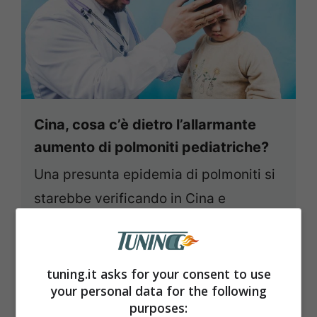
Cina, cosa c’è dietro l’allarmante
aumento di polmoniti pediatriche?
Una presunta epidemia di polmoniti si
starebbe verificando in Cina e
starebbe colpendo in modo particolare
i bambini. ...
Leggi tutto
tuning.it asks for your consent to use
your personal data for the following
Novembre 29, 2023
purposes: