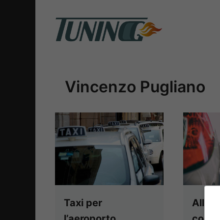
Vai
al
contenuto
Vincenzo Pugliano
Taxi per
Allar
l’aeroporto,
colpo