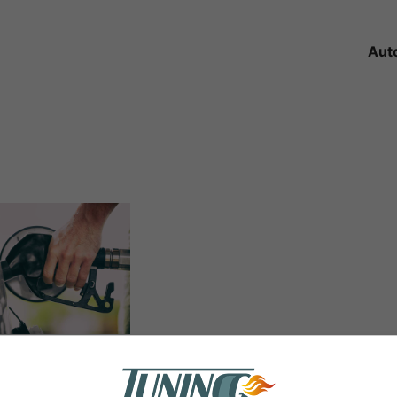
Aut
me benzina,
 di scena