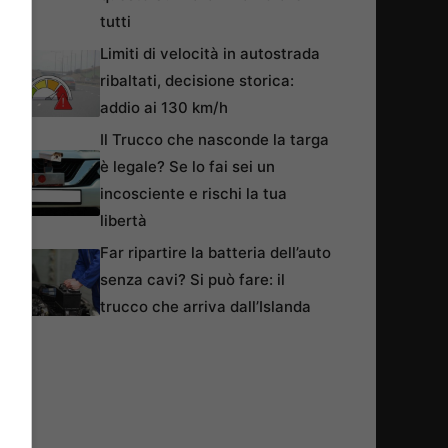
tutti
Limiti di velocità in autostrada
ribaltati, decisione storica:
addio ai 130 km/h
Il Trucco che nasconde la targa
è legale? Se lo fai sei un
incosciente e rischi la tua
libertà
Far ripartire la batteria dell’auto
senza cavi? Si può fare: il
trucco che arriva dall’Islanda