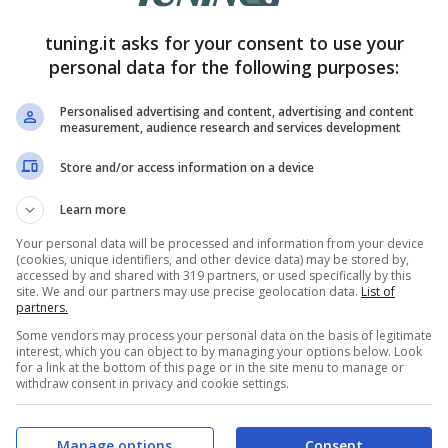
 di Natale:
tuning.it asks for your consent to use your
obilisti
personal data for the following purposes:
uli
Personalised advertising and content, advertising and content
measurement, audience research and services development
sta
dendo al
Store and/or access information on a device
o interno dei
Learn more
anti, la novità
Your personal data will be processed and information from your device
(cookies, unique identifiers, and other device data) may be stored by,
sa lascia gli
accessed by and shared with 319 partners, or used specifically by this
site. We and our partners may use precise geolocation data.
List of
bilisti senza
partners.
 Le crisi ...
Some vendors may process your personal data on the basis of legitimate
interest, which you can object to by managing your options below. Look
tutto
for a link at the bottom of this page or in the site menu to manage or
withdraw consent in privacy and cookie settings.
Dicembre 11, 2023
Manage options
Consent