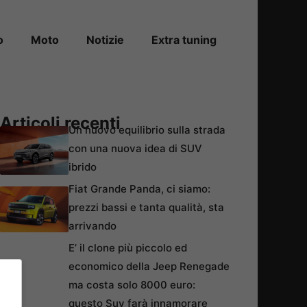
o
Moto
Notizie
Extra tuning
Articoli recenti
Un nuovo equilibrio sulla strada
con una nuova idea di SUV
ibrido
Fiat Grande Panda, ci siamo:
prezzi bassi e tanta qualità, sta
arrivando
E’ il clone più piccolo ed
economico della Jeep Renegade
ma costa solo 8000 euro:
questo Suv farà innamorare