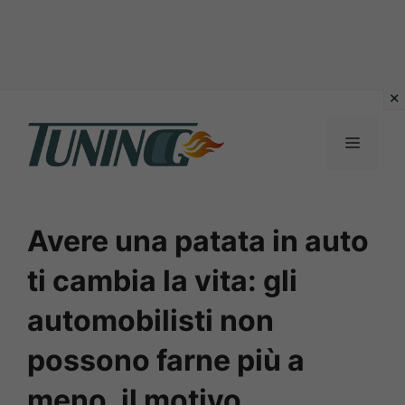
Vai
al
Menu
contenuto
Avere una patata in auto
ti cambia la vita: gli
automobilisti non
possono farne più a
meno, il motivo