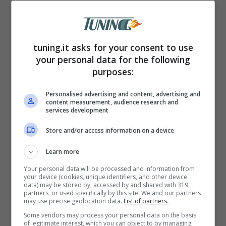
e poi pulire accuratamente con un panno.
Cosa si ottiene? Uno strato protettivo
immaginario di patate. In questo modo, nel
tuning.it asks for your consent to use
your personal data for the following
momento in cui gocce di pioggia o fiocchi
purposes:
di neve cadono sullo strato,
l’acqua non
Personalised advertising and content, advertising and
interferirà particolarmente sul
content measurement, audience research and
services development
parabrezza.
Store and/or access information on a device
Learn more
Your personal data will be processed and information from
your device (cookies, unique identifiers, and other device
data) may be stored by, accessed by and shared with 319
partners, or used specifically by this site. We and our partners
may use precise geolocation data.
List of partners.
Some vendors may process your personal data on the basis
of legitimate interest, which you can object to by managing