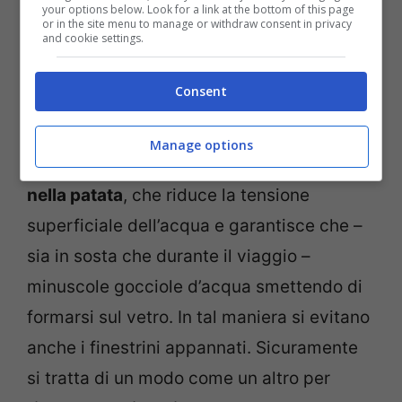
your options below. Look for a link at the bottom of this page
or in the site menu to manage or withdraw consent in privacy
and cookie settings.
Consent
Patata auto, ecco il trucco utilissimo in inverno (tuning.it –
Canva)
Manage options
Ciò è possibile
grazie all’amido contenuto
nella patata
, che riduce la tensione
superficiale dell’acqua e garantisce che –
sia in sosta che durante il viaggio –
minuscole gocciole d’acqua smettendo di
formarsi sul vetro. In tal maniera si evitano
anche i finestrini appannati. Sicuramente
si tratta di un modo come un altro per