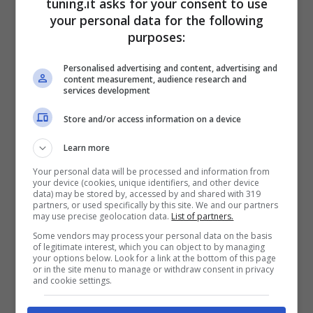
tuning.it asks for your consent to use
your personal data for the following
In vendita il pick-up di uno degli
purposes:
stuntman più famosi della storia, il
Personalised advertising and content, advertising and
prezzo vi lascerà di stucco
content measurement, audience research and
services development
Uno degli stuntman più famosi della
Store and/or access information on a device
storia dovrà dire addio al suo pick-up,
Learn more
la notizia è a dir ...
Leggi tutto
Your personal data will be processed and information from
your device (cookies, unique identifiers, and other device
data) may be stored by, accessed by and shared with 319
Dicembre 23, 2023
partners, or used specifically by this site. We and our partners
may use precise geolocation data.
List of partners.
Some vendors may process your personal data on the basis
of legitimate interest, which you can object to by managing
your options below. Look for a link at the bottom of this page
or in the site menu to manage or withdraw consent in privacy
and cookie settings.