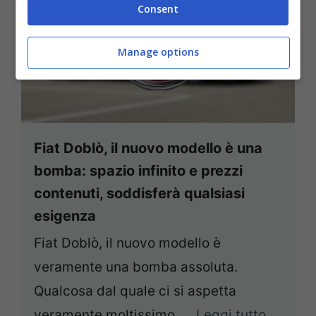
Consent
Manage options
Fiat Doblò, il nuovo modello è una
bomba: spazio infinito e prezzi
contenuti, soddisferà qualsiasi
esigenza
Fiat Doblò, il nuovo modello è
veramente una bomba assoluta.
Qualcosa dal quale ci si aspetta
veramente moltissimo. ...
Leggi tutto