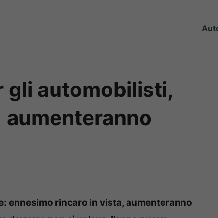
Aut
 gli automobilisti,
e: aumenteranno
ante: ennesimo rincaro in vista, aumenteranno