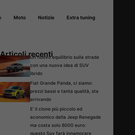
o
Moto
Notizie
Extra tuning
Articoli recenti
Un nuovo equilibrio sulla strada
con una nuova idea di SUV
ibrido
Fiat Grande Panda, ci siamo:
prezzi bassi e tanta qualità, sta
arrivando
E’ il clone più piccolo ed
economico della Jeep Renegade
ma costa solo 8000 euro:
questo Suv farà innamorare