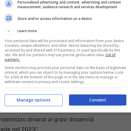
elle tariffe relative ai pedaggi, in
Personalised advertising and content, advertising and content
measurement, audience research and services development
one prevista dalla Nadef per il 2024 (del
Store and/or access information on a device
Learn more
to, pessime notizie per
Your personal data will be processed and information from your device
(cookies, unique identifiers, and other device data) may be stored by,
to svelato
accessed by and shared with 319 partners, or used specifically by this
site. We and our partners may use precise geolocation data.
List of
partners.
Some vendors may process your personal data on the basis of legitimate
rà valido solamente sino alla fine di marzo
interest, which you can object to by managing your options below. Look
for a link at the bottom of this page or in the site menu to manage or
ei consumatori fanno sentire la loro voce
.
withdraw consent in privacy and cookie settings.
ili dei gestori privati”: così tuona l’Assoutenti,
i rincari delle tariffe. Ad alzare i toni è anche
Manage options
Consent
a accusa i gestori autostradali: “[…] i
dennizzo dinanzi ai gravi disservizi
trade nel 2023”.