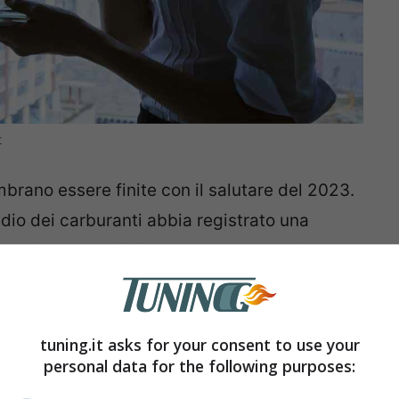
t
mbrano essere finite con il salutare del 2023.
dio dei carburanti abbia registrato una
, gli automobilisti del nostro Paese si
a. Una stangata che colpirà i
pedaggi
i primi giorni del 2024
. Una doccia fredda
vrà le sue conseguenze anche sul settore
tuning.it asks for your consent to use your
personal data for the following purposes:
e arriva direttamente dal consiglio dei