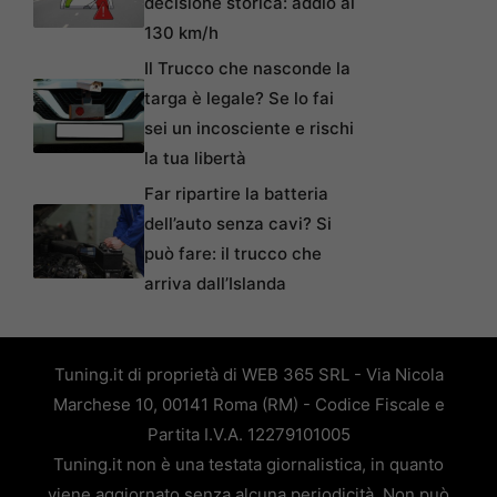
decisione storica: addio ai
130 km/h
Il Trucco che nasconde la
targa è legale? Se lo fai
sei un incosciente e rischi
la tua libertà
Far ripartire la batteria
dell’auto senza cavi? Si
può fare: il trucco che
arriva dall’Islanda
Tuning.it di proprietà di WEB 365 SRL - Via Nicola
Marchese 10, 00141 Roma (RM) - Codice Fiscale e
Partita I.V.A. 12279101005
Tuning.it non è una testata giornalistica, in quanto
viene aggiornato senza alcuna periodicità. Non può