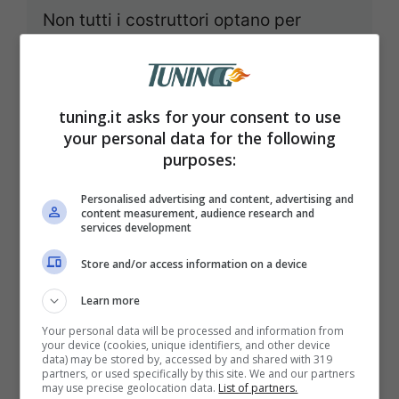
Non tutti i costruttori optano per
l’elettrico. Dall’Asia un’auto destinata a
far battere il cuore dei puristi. Chi ...
Leggi tutto
tuning.it asks for your consent to use
your personal data for the following
purposes:
Gennaio 15, 2024
Personalised advertising and content, advertising and
content measurement, audience research and
services development
Store and/or access information on a device
Learn more
Your personal data will be processed and information from
your device (cookies, unique identifiers, and other device
data) may be stored by, accessed by and shared with 319
partners, or used specifically by this site. We and our partners
may use precise geolocation data.
List of partners.