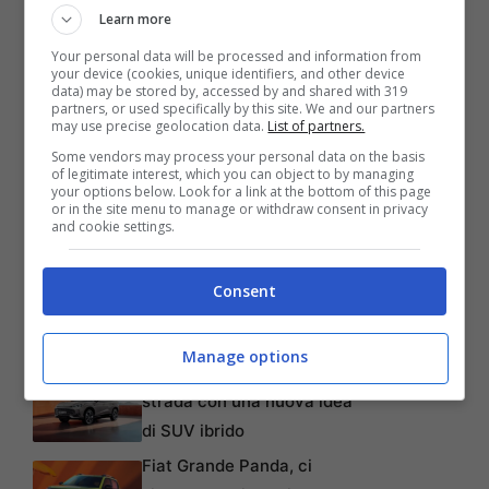
Learn more
Mercedes AMG-GT e Porsche 911 si
Your personal data will be processed and information from
affrontano in un duello tra tedesche ...
your device (cookies, unique identifiers, and other device
data) may be stored by, accessed by and shared with 319
Leggi tutto
partners, or used specifically by this site. We and our partners
may use precise geolocation data.
List of partners.
Some vendors may process your personal data on the basis
Dicembre 16, 2023
of legitimate interest, which you can object to by managing
your options below. Look for a link at the bottom of this page
or in the site menu to manage or withdraw consent in privacy
and cookie settings.
Consent
Articoli recenti
Manage options
Un nuovo equilibrio sulla
strada con una nuova idea
di SUV ibrido
Fiat Grande Panda, ci