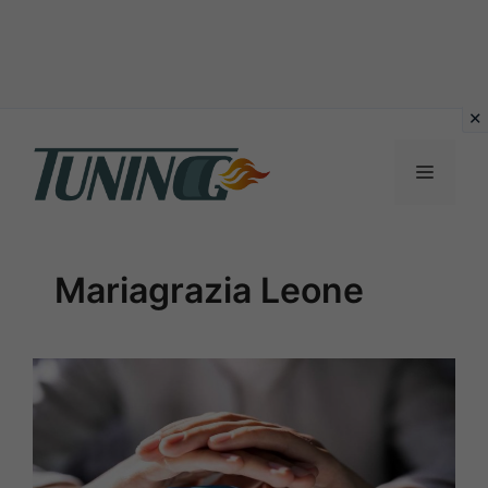
Vai
al
Menu
contenuto
Mariagrazia Leone