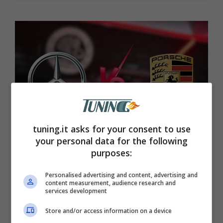
tuning.it asks for your consent to use
your personal data for the following
purposes:
Mercedes AMG-GT vs Porsche 911,
Personalised advertising and content, advertising and
sfida mozzafiato tutta tedesca: non
content measurement, audience research and
services development
si può chiedere nulla di meglio
Store and/or access information on a device
Sfida di lusso tra due gioielli: