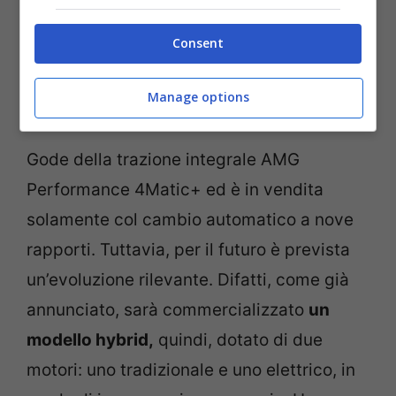
versione Turbo S. La Mercedes sfoggia
invece
un propulsore V8 biturbo da 4 litri,
Consent
ed è disponibile solamente nella versione
Manage options
da 585 CV.
Gode della trazione integrale AMG
Performance 4Matic+ ed è in vendita
solamente col cambio automatico a nove
rapporti. Tuttavia, per il futuro è prevista
un’evoluzione rilevante. Difatti, come già
annunciato, sarà commercializzato
un
modello hybrid,
quindi, dotato di due
motori: uno tradizionale e uno elettrico, in