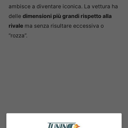
ambisce a diventare iconica. La vettura ha
delle
dimensioni più grandi rispetto alla
rivale
ma senza risultare eccessiva o
“rozza”.