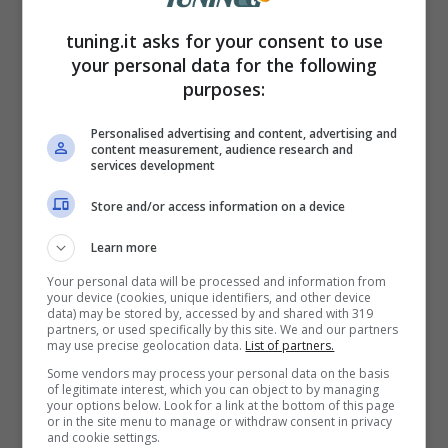
tuning.it asks for your consent to use
your personal data for the following
purposes:
Mercedes AMG GT
Mercedes AMG GT
Personalised advertising and content, advertising and
(Media Press) –
content measurement, audience research and
(Media Press) –
services development
Tuning.it
Tuning.it
Store and/or access information on a device
Learn more
Per quanto concerne il motore,
la Porsche
Your personal data will be processed and information from
vanta un 3.0 boxer biturbo
montato “a
your device (cookies, unique identifiers, and other device
data) may be stored by, accessed by and shared with 319
sbalzo”. Le potenze raggiungibili variano a
partners, or used specifically by this site. We and our partners
may use precise geolocation data.
List of partners.
seconda del modello scelto, o
Some vendors may process your personal data on the basis
of legitimate interest, which you can object to by managing
semplicemente sognato, e possono
your options below. Look for a link at the bottom of this page
or in the site menu to manage or withdraw consent in privacy
arrivare persino fino a 650 CV, nella
and cookie settings.