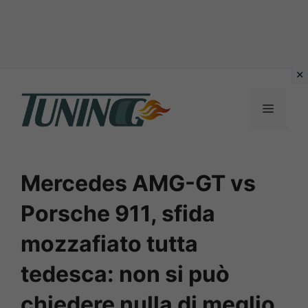
Vai
al
Menu
contenuto
Mercedes AMG-GT vs
Porsche 911, sfida
mozzafiato tutta
tedesca: non si può
chiedere nulla di meglio