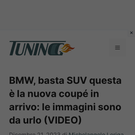
Vai
al
Menu
contenuto
BMW, basta SUV questa
è la nuova coupé in
arrivo: le immagini sono
da urlo (VIDEO)
Dicembre 21, 2023
di
Michelangelo Loriga