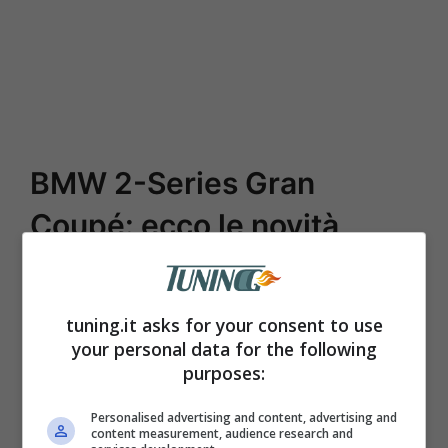
BMW 2-Series Gran
Coupé: ecco le novità
Le modifiche, in confronto alla versione
precedente, saranno significative e nella
tuning.it asks for your consent to use
your personal data for the following
parte anteriore si possono ben notare
purposes:
immediatamente, visto che
si presenta
con i fari più stretti e con un tipo di grafica
Personalised advertising and content, advertising and
content measurement, audience research and