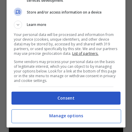
services development
DRL aggiornata,
come il paraurti, il quale
probabilmente sarà composto da un
Store and/or access information on a device
inserto di colore nero. Il profilo, invece, non
Learn more
sarà rivisto troppo, mentre il nuovo
Your personal data will be processed and information from
your device (cookies, unique identifiers, and other device
esemplare monterà un cofano del
data) may be stored by, accessed by and shared with 319
partners, or used specifically by this site. We and our partners
bagagliaio diverso da quello del passato,
may use precise geolocation data.
List of partners.
contraddistinto da una nicchia per la targa
Some vendors may process your personal data on the basis
of legitimate interest, which you can object to by managing
più alta.
your options below. Look for a link at the bottom of this page
or in the site menu to manage or withdraw consent in privacy
and cookie settings.
Consent
Manage options