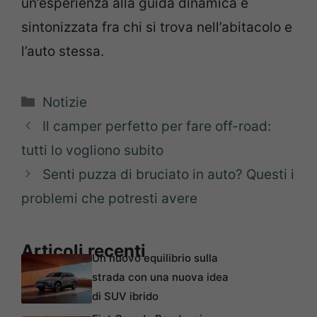
un’esperienza alla guida dinamica e
sintonizzata fra chi si trova nell’abitacolo e
l’auto stessa.
Categorie
Notizie
Il camper perfetto per fare off-road:
tutti lo vogliono subito
Senti puzza di bruciato in auto? Questi i
problemi che potresti avere
Articoli recenti
Un nuovo equilibrio sulla
strada con una nuova idea
di SUV ibrido