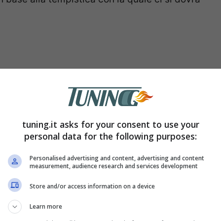
tuning.it asks for your consent to use your
personal data for the following purposes:
Personalised advertising and content, advertising and content
measurement, audience research and services development
 discutere, ma questo è un modo che i
Store and/or access information on a device
do che le stesse automobili non rimangano
Centro. Le strisce blu sono molto frequenti
Learn more