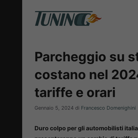
Vai
al
contenuto
Parcheggio su st
costano nel 2024
tariffe e orari
Gennaio 5, 2024
di
Francesco Domenighini
Duro colpo per gli automobilisti itali