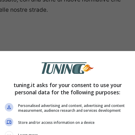
lle nostre strade.
tuning.it asks for your consent to use your
personal data for the following purposes:
rebbe mai immaginato l’utilizzo di un
Personalised advertising and content, advertising and content
measurement, audience research and services development
tissime le zone in tutta Italia che sono
Store and/or access information on a device
uesto però ci sono anche dei mezzi che non