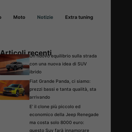
o
Moto
Notizie
Extra tuning
Articoli recenti
Un nuovo equilibrio sulla strada
con una nuova idea di SUV
ibrido
Fiat Grande Panda, ci siamo:
prezzi bassi e tanta qualità, sta
arrivando
E’ il clone più piccolo ed
economico della Jeep Renegade
ma costa solo 8000 euro:
questo Suv farà innamorare