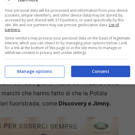
Learn more
i dai cittadini comuni, con il rischio di
Your personal data will be processed and information from your device
perché sono automobili adatti solo alla
(cookies, unique identifiers, and other device data) may be stored by,
accessed by and shared with 319 partners, or used specifically by this
site. We and our partners may use precise geolocation data.
List of
partners.
Some vendors may process your personal data on the basis of legitimate
della Polizia: i modelli
interest, which you can object to by managing your options below. Look
for a link at the bottom of this page or in the site menu to manage or
withdraw consent in privacy and cookie settings.
Manage options
Consent
l mondo che sono orgogliose di poter lavorare
infatti con due grandi realtà come
Land Rover
 marchi che hanno fatto sì che la Polizia
liori fuoristrada, come
Discovery e Jimny.