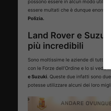
possono essere in alcun modo utilizzat
essere multati che è dunque enorme, 
Polizia.
Land Rover e Suzuki 
più incredibili
Sono moltissime le aziende di tutto i
con le Forze dell’Ordine e lo si vede 
e Suzuki
. Queste due infatti sono due
potesse utilizzare alcuni dei loro mig