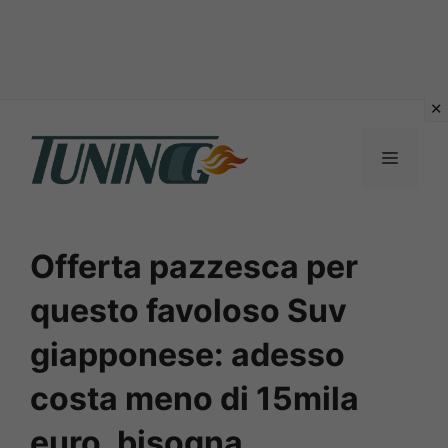
Vai
al
Menu
contenuto
Offerta pazzesca per
questo favoloso Suv
giapponese: adesso
costa meno di 15mila
euro, bisogna