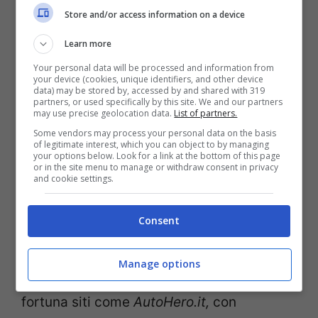
come in questi ultimi anni. Il costo delle
Store and/or access information on a device
vetture è sempre più elevato, causa anche
Learn more
un’inflazione davvero spaventosa.
Your personal data will be processed and information from
your device (cookies, unique identifiers, and other device
data) may be stored by, accessed by and shared with 319
partners, or used specifically by this site. We and our partners
may use precise geolocation data.
List of partners.
Some vendors may process your personal data on the basis
of legitimate interest, which you can object to by managing
your options below. Look for a link at the bottom of this page
or in the site menu to manage or withdraw consent in privacy
and cookie settings.
Consent
Nissan Qashqai (AutoHero.it – tuning.it)
Manage options
Ecco dunque come mai hanno sempre più
fortuna siti come
AutoHero.it,
con