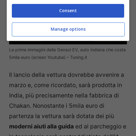
Consent
Manage options
Le prime immagini della Gensol EV, auto indiana che costa
5mila euro (screen Youtube) – Tuning.it
Il lancio della vettura dovrebbe avvenire a
marzo e, come ricordato, sarà prodotta in
India, più precisamente nella fabbrica di
Chakan. Nonostante i 5mila euro di
partenza la vettura sarà dotata dei più
moderni aiuti alla guida
ed al parcheggio e