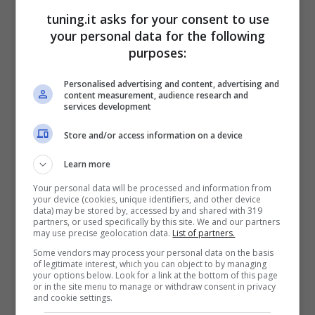
tuning.it asks for your consent to use
your personal data for the following
Gensol EV: prestazioni ed
purposes:
autonomia
Personalised advertising and content, advertising and
content measurement, audience research and
services development
La
Gensol EV
, peraltro, ha uno stile molto
ricercato che la rende visibile e
Store and/or access information on a device
riconoscibile fin da subito. Linee filanti che
Learn more
denotano anche una certa personalità
Your personal data will be processed and information from
your device (cookies, unique identifiers, and other device
della vettura, quasi a darle un tocco di
data) may be stored by, accessed by and shared with 319
partners, or used specifically by this site. We and our partners
aggressività per i palati più esigenti.
may use precise geolocation data.
List of partners.
Some vendors may process your personal data on the basis
of legitimate interest, which you can object to by managing
your options below. Look for a link at the bottom of this page
or in the site menu to manage or withdraw consent in privacy
and cookie settings.