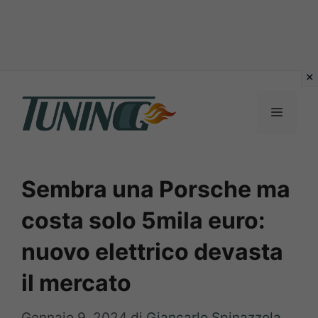
Vai
al
Menu
contenuto
Sembra una Porsche ma
costa solo 5mila euro:
nuovo elettrico devasta
il mercato
Gennaio 9, 2024
di
Giancarlo Spinazzola