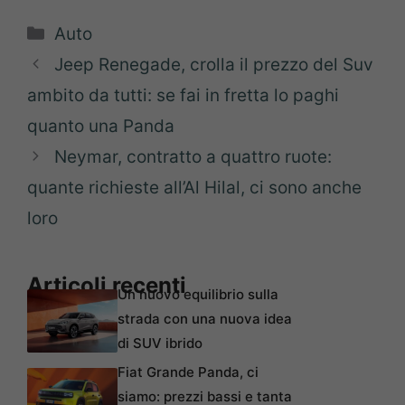
Categorie
Auto
Jeep Renegade, crolla il prezzo del Suv
ambito da tutti: se fai in fretta lo paghi
quanto una Panda
Neymar, contratto a quattro ruote:
quante richieste all’Al Hilal, ci sono anche
loro
Articoli recenti
Un nuovo equilibrio sulla
strada con una nuova idea
di SUV ibrido
Fiat Grande Panda, ci
siamo: prezzi bassi e tanta