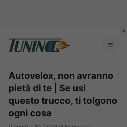
Vai
al
Menu
contenuto
Autovelox, non avranno
pietà di te | Se usi
questo trucco, ti tolgono
ogni cosa
Dicembre 10, 2023
di
Francesco