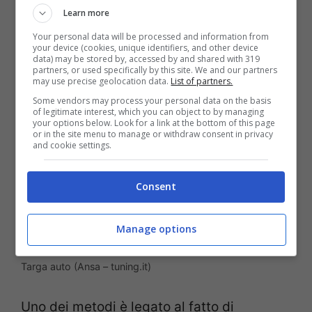
Learn more
motivo c’è chi ha studiato una serie di
Your personal data will be processed and information from
stratagemmi pazzeschi.
your device (cookies, unique identifiers, and other device
data) may be stored by, accessed by and shared with 319
partners, or used specifically by this site. We and our partners
may use precise geolocation data.
List of partners.
Some vendors may process your personal data on the basis
of legitimate interest, which you can object to by managing
your options below. Look for a link at the bottom of this page
or in the site menu to manage or withdraw consent in privacy
and cookie settings.
Consent
Manage options
Targa auto (Ansa – tuning.it)
Uno dei metodi è legato al fatto di