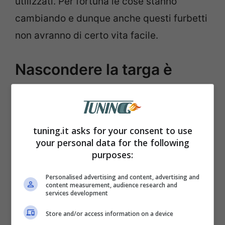
utilizzati. Per fortuna le cose stanno
cambiando e dunque anche questi furbetti
non avranno di certo vita facile.
Nascondere la targa è
reato: ecco cosa si rischia
Il pensiero di qualche incivile
tuning.it asks for your consent to use
automobilista
è che se la targa è
your personal data for the following
nascosta, allora anche l’autovelox non
purposes:
potrà colpire e non potrà sanzionare.
Personalised advertising and content, advertising and
content measurement, audience research and
Naturalmente togliere la targa o coprirla
services development
con un nastro sarebbe troppo evidente e di
Store and/or access information on a device
facile lettura per la Polizia, per questo