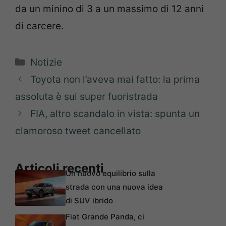
da un minino di 3 a un massimo di 12 anni
di carcere.
Categorie
Notizie
Toyota non l’aveva mai fatto: la prima
assoluta è sui super fuoristrada
FIA, altro scandalo in vista: spunta un
clamoroso tweet cancellato
Articoli recenti
Un nuovo equilibrio sulla
strada con una nuova idea
di SUV ibrido
Fiat Grande Panda, ci