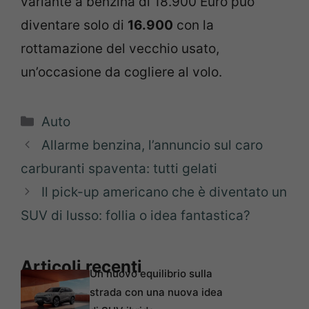
variante a benzina di 18.900 Euro può
diventare solo di
16.900
con la
rottamazione del vecchio usato,
un’occasione da cogliere al volo.
Categorie
Auto
Allarme benzina, l’annuncio sul caro
carburanti spaventa: tutti gelati
Il pick-up americano che è diventato un
SUV di lusso: follia o idea fantastica?
Articoli recenti
Un nuovo equilibrio sulla
strada con una nuova idea