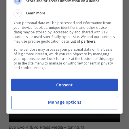
Store and/or access information on a device
anche a una società che collabora
direttamente con essa come la
Evo.
Learn more
Quest’ultima ha deciso di ampliare ancora
Your personal data will be processed and information from
your device (cookies, unique identifiers, and other device
data) may be stored by, accessed by and shared with 319
di più i propri orizzonti e di recente lo ha
partners, or used specifically by this site. We and our partners
may use precise geolocation data.
List of partners.
fatto con la produzione della
Evo 4.
Some vendors may process your personal data on the basis
of legitimate interest, which you can object to by managing
your options below. Look for a link at the bottom of this page
or in the site menu to manage or withdraw consent in privacy
and cookie settings.
Consent
Manage options
Evo Evo 4 (Evo Press Media – tuning.it)