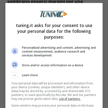
sembrano esserci margini per una
riduzione drastica del prezzo.
Il tecnico ha fatto ingolosire i fan con un
tuning.it asks for your consent to use
your personal data for the following
primo teaser della vettura attraverso il suo
purposes:
account X, sebbene l’immagine fornita
Personalised advertising and content, advertising and
garantisce soltanto una visuale parziale
content measurement, audience research and
services development
del profilo dell’automobile elettrica.
Store and/or access information on a device
Iniziamo dal primo assaggio concreto che
vedrete in basso nel video del canale
Learn more
YouTube YOUCAR. L’auto, in una
Your personal data will be processed and information from
your device (cookies, unique identifiers, and other device
colorazione blu, trasmette un senso di
data) may be stored by, accessed by and shared with 319
partners, or used specifically by this site. We and our partners
modernità ma con radici profonde nel DNA
may use precise geolocation data.
List of partners.
Some vendors may process your personal data on the basis
Volkswagen. L’idea è quella di rendere la