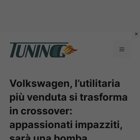
Vai
al
Menu
contenuto
Volkswagen, l’utilitaria
più venduta si trasforma
in crossover:
appassionati impazziti,
sarà una bomba