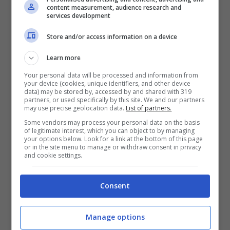
content measurement, audience research and
I SUV non conoscono crisi e, in Italia,
services development
spopolano. Ecco quali sono quelli più
Store and/or access information on a device
cercati alle nostre latitudini. ...
Leggi
Learn more
tutto
Your personal data will be processed and information from
your device (cookies, unique identifiers, and other device
data) may be stored by, accessed by and shared with 319
Gennaio 9, 2024
partners, or used specifically by this site. We and our partners
may use precise geolocation data.
List of partners.
Some vendors may process your personal data on the basis
of legitimate interest, which you can object to by managing
your options below. Look for a link at the bottom of this page
or in the site menu to manage or withdraw consent in privacy
and cookie settings.
Consent
Manage options