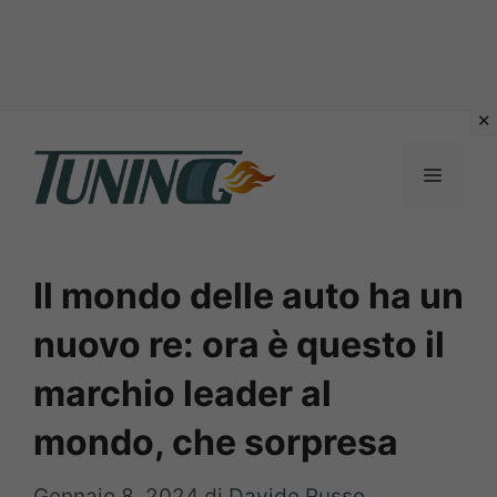
Vai
al
Menu
contenuto
Il mondo delle auto ha un
nuovo re: ora è questo il
marchio leader al
mondo, che sorpresa
Gennaio 8, 2024
di
Davide Russo