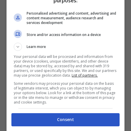
purposes:
schizzare alle stelle.
Il ruolino di marcia del
Personalised advertising and content, advertising and
content measurement, audience research and
marchio è risultato impressionante, non
services development
solo negli Stati Uniti.
Store and/or access information on a device
I numeri di vendita della
Learn more
Your personal data will be processed and information from
Tesla
your device (cookies, unique identifiers, and other device
data) may be stored by, accessed by and shared with 319
partners, or used specifically by this site. We and our partners
may use precise geolocation data.
List of partners.
Paesi europei come Italia, Grecia, Spagna
Some vendors may process your personal data on the basis
e Portogallo non possono essere
of legitimate interest, which you can object to by managing
your options below. Look for a link at the bottom of this page
confrontati a Stati con economie
or in the site menu to manage or withdraw consent in privacy
and cookie settings.
emergenti, ma anche sulle strade non è
così raro veder passare una Tesla. Non c’è
Consent
una super rete infrastrutturale di colonnine