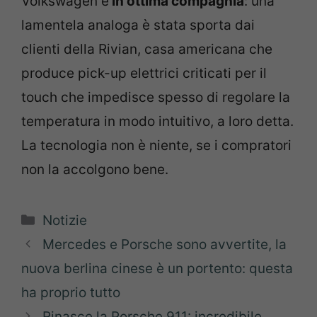
Volkswagen è
in ottima compagnia
: una
lamentela analoga è stata sporta dai
clienti della Rivian, casa americana che
produce pick-up elettrici criticati per il
touch che impedisce spesso di regolare la
temperatura in modo intuitivo, a loro detta.
La tecnologia non è niente, se i compratori
non la accolgono bene.
Categorie
Notizie
Mercedes e Porsche sono avvertite, la
nuova berlina cinese è un portento: questa
ha proprio tutto
Rinasce la Porsche 911: incredibile