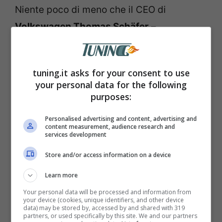
Niente poco di meno che il CEO di
Volkswagen Thomas Schäfer
–
secondo
The Drive
– avrebbe definito così
la questione esplosa quest’anno:
“I
tuning.it asks for your consent to use
comandi delle nuove auto sono stati
your personal data for the following
giudicati frustranti. Sicuramente, questa
purposes:
cosa ci ha danneggiato moltissimo”
. Solo
Personalised advertising and content, advertising and
un altro problema di modelli nuovissimi
content measurement, audience research and
services development
come la VW ID.2 che già fatica a decollare
Store and/or access information on a device
nelle vendite, secondo gli esperti.
Learn more
Your personal data will be processed and information from
your device (cookies, unique identifiers, and other device
data) may be stored by, accessed by and shared with 319
partners, or used specifically by this site. We and our partners