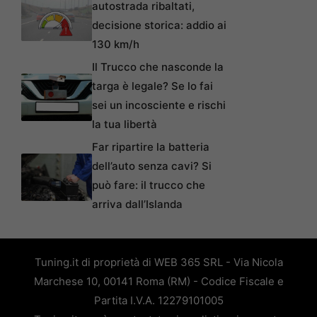
autostrada ribaltati,
decisione storica: addio ai
130 km/h
Il Trucco che nasconde la
targa è legale? Se lo fai
sei un incosciente e rischi
la tua libertà
Far ripartire la batteria
dell’auto senza cavi? Si
può fare: il trucco che
arriva dall’Islanda
Tuning.it di proprietà di WEB 365 SRL - Via Nicola
Marchese 10, 00141 Roma (RM) - Codice Fiscale e
Partita I.V.A. 12279101005