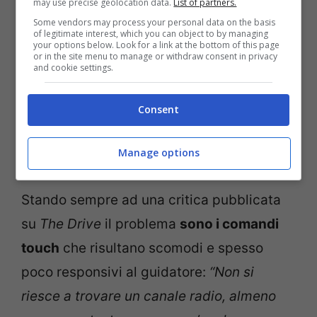
may use precise geolocation data.
List of partners.
Some vendors may process your personal data on the basis
of legitimate interest, which you can object to by managing
your options below. Look for a link at the bottom of this page
or in the site menu to manage or withdraw consent in privacy
and cookie settings.
Consent
Questi comandi di nuova generazione…non piacciono a
Manage options
nessuno! (Volkswagen Media Press) – Tuning.it
Stando sempre ad una critica pubblicata
su
The Drive
il problema
sono i comandi
touch
che risultano scomodi e spesso
poco responsivi al guidatore:
“Non si
riesce a trovare un canale radio, almeno