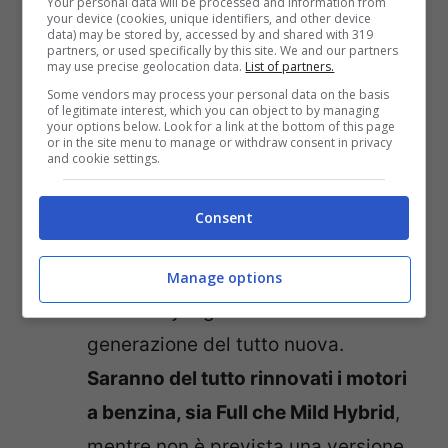
di 23.900 euro sarà subito
Your personal data will be processed and information from
your device (cookies, unique identifiers, and other device
data) may be stored by, accessed by and shared with 319
disponibile la versione elettrica, la
partners, or used specifically by this site. We and our partners
may use precise geolocation data.
List of partners.
e-C3
, con 113 cavalli di potenza
Some vendors may process your personal data on the basis
massima e 320 km di autonomia. In
of legitimate interest, which you can object to by managing
your options below. Look for a link at the bottom of this page
seguito arriverà la ibrida a benzina,
or in the site menu to manage or withdraw consent in privacy
and cookie settings.
con tecnologia Mild Hybrid;
Ford Kuga
: Si rinnova anche il
Consent
gioiellino della casa di Detroit, ed in
questo caso, è più corretto parlare
Manage options
di un restyling e non di una
generazione del tutto nuova.
Saranno del tutto rinnovati i motori
a benzina, sia Full che Mild Hybrid
,
mentre non è prevista una versione