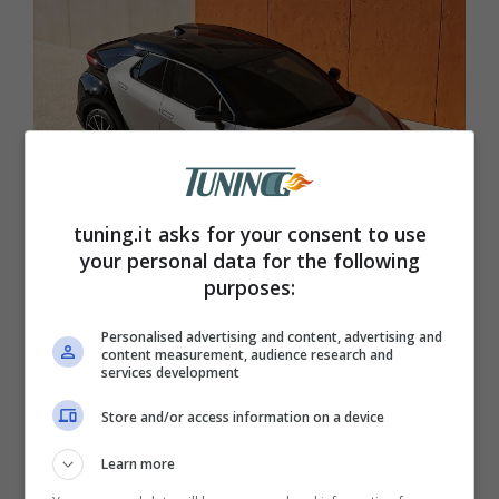
tuning.it asks for your consent to use
your personal data for the following
purposes:
Toyota C-HR in mostra (Toyota) – Tuning.it
Personalised advertising and content, advertising and
Citroen C3
: Si tratta di un’auto che
content measurement, audience research and
services development
da utilitaria diventerà un piccolo
Store and/or access information on a device
SUV, lunga 4,01 metri e che ha un
bagagliaio di ben 310 litri.
Al prezzo
Learn more