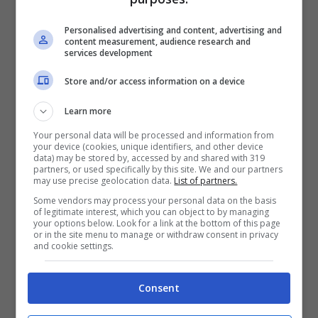
Personalised advertising and content, advertising and
content measurement, audience research and
services development
Perchè Dubai è chiamata il
Store and/or access information on a device
cimitero delle supercar?
Learn more
Your personal data will be processed and information from
your device (cookies, unique identifiers, and other device
data) may be stored by, accessed by and shared with 319
partners, or used specifically by this site. We and our partners
may use precise geolocation data.
List of partners.
Some vendors may process your personal data on the basis
of legitimate interest, which you can object to by managing
your options below. Look for a link at the bottom of this page
or in the site menu to manage or withdraw consent in privacy
and cookie settings.
Consent