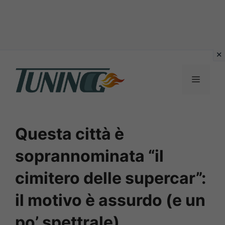
Vai
al
Menu
contenuto
Questa città è
soprannominata “il
cimitero delle supercar”:
il motivo è assurdo (e un
po’ spettrale)