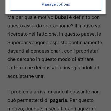
Lamborghini (Tuning.it)
Manage options
Ma per quale motivo
Dubai
è definito con
questo assurdo soprannome? Il motivo va
ricercato nel fatto che, in questo paese, le
Supercar vengono esposte continuamente
davanti ai concessionari, con i proprietari
che cercano in questo modo di attirare
l’attenzione dei passanti, invogliandoli ad
acquistarne una.
Il problema arriva quando il passante non
può permettersi di
pagarla
. Per questo
motivo, dunque, inseguiti dagli aguzzini