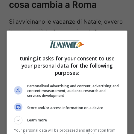
cosa cambia a Roma
Si avvicinano le vacanze di Natale, ovvero
il periodo più bello e magico dell’anno, ma
che a Roma sta diventando molto caldo a
causa dei possibili mega-introiti derivanti
tuning.it asks for your consent to use
dalle multe.
Il Comune ha appena
your personal data for the following
purposes:
approvato una nuova delibera che
prevede un aumento di entrate dalle
Personalised advertising and content, advertising and
content measurement, audience research and
multe
, che, per il 2024, potrebbero dunque
services development
diventare sempre più costose.
Store and/or access information on a device
Learn more
Your personal data will be processed and information from