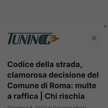
Vai
al
Menu
contenuto
Codice della strada,
clamorosa decisione del
Comune di Roma: multe
a raffica | Chi rischia
Dicembre 8, 2023
di
Giovanni Messi