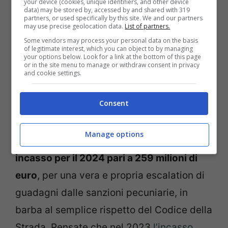
your device (cookies, unique identifiers, and other device
data) may be stored by, accessed by and shared with 319
partners, or used specifically by this site. We and our partners
may use precise geolocation data.
List of partners.
Some vendors may process your personal data on the basis
of legitimate interest, which you can object to by managing
your options below. Look for a link at the bottom of this page
or in the site menu to manage or withdraw consent in privacy
and cookie settings.
Consent
Multe gran mazzata – Tuning.it
Manage options
Pensate che, al momento,
è previsto un
incasso per il 2024 pari a 259 milioni di
euro
, per una vera e propria escalation di
guadagni dalle sanzioni pecuniarie, in
barba al semplice rispetto del Codice della
Strada. Pensate che nel 2023
l’incasso