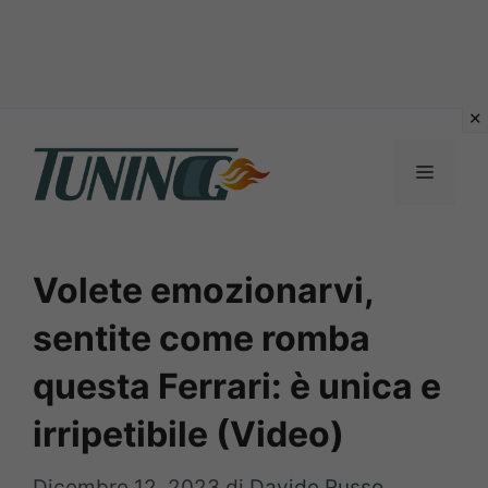
Vai
al
Menu
contenuto
Volete emozionarvi,
sentite come romba
questa Ferrari: è unica e
irripetibile (Video)
Dicembre 12, 2023
di
Davide Russo