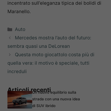
incentrato sull’eleganza tipica dei bolidi di
Maranello.
Categorie
Auto
Mercedes mostra l’auto del futuro:
sembra quasi una DeLorean
Questa moto giocattolo costa più di
quella vera: il motivo è speciale, tutti
increduli
Articoli recenti
Un nuovo equilibrio sulla
strada con una nuova idea
di SUV ibrido