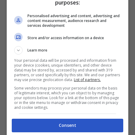
purposes:
315/35.
Nel 2019 la Ferrari ha lanciato
Personalised advertising and content, advertising and
anche una 812 in versione berlinetta, ma
content measurement, audience research and
services development
come si può migliorare un mostro del
Store and/or access information on a device
genere?
Learn more
Il sound della Ferrari
Your personal data will be processed and information from
your device (cookies, unique identifiers, and other device
data) may be stored by, accessed by and shared with 319
partners, or used specifically by this site. We and our partners
Già è stata lanciata una versione
may use precise geolocation data.
List of partners.
potentissima con 30 cavalli in più e un
Some vendors may process your personal data on the basis
of legitimate interest, which you can object to by managing
peso inferiore di 38 kg. Si tratta della
your options below. Look for a link at the bottom of this page
or in the site menu to manage or withdraw consent in privacy
versione 812 più estrema. L’elettronica è
and cookie settings.
estrema con dei tempi di cambiata ridotti
Consent
del 5% rispetto alla vettura di serie. Sulla