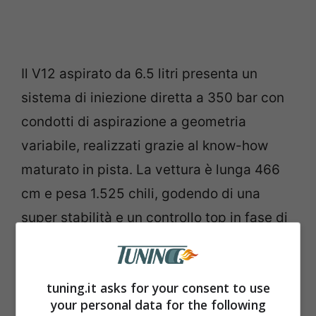
Il V12 aspirato da 6.5 litri presenta un
sistema di iniezione diretta a 350 bar con
condotti di aspirazione a geometria
variabile, realizzati grazie al know-how
maturato in pista. La vettura è lunga 466
cm e pesa 1.525 chili, godendo di una
super stabilità e un controllo top in fase di
marcia attraverso un sistema di sterzata
sulle quattro ruote.
I cerchi sono da 20″ e
tuning.it asks for your consent to use
hanno una misura, rispettivamente,
your personal data for the following
all’avantreno di 275/35 e al retrotreno di