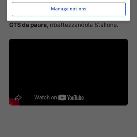
base di questi presupposti
i preparatori
Manage options
Mansory hanno elaborato una Ferrari 812
GTS da paura
, ribattezzandola Stallone.