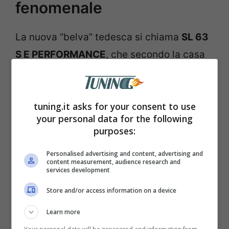
fenomenale
La nuova “belva” tedesca si chiama
SL 63
S E PERFORMANCE
, che secondo la casa
tedesca è la più performante ed estrema
di sempre. La carrozzeria è ricca di
tuning.it asks for your consent to use
dettagli rossi e monta cerchi in lega da 20″
your personal data for the following
con un disegno dedicato. Dentro monta
purposes:
sedili sportivi AMG regolabili
Personalised advertising and content, advertising and
elettricamente e che possono integrare la
content measurement, audience research and
services development
funzione di massaggio, oltre a
Store and/or access information on a device
un’illuminazione d’ambiente rilassante
durante i lunghi viaggi. ma in generale
Learn more
tutta la vettura è personalizzabile con