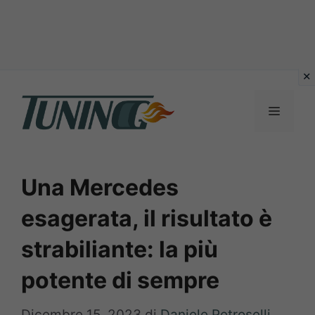
Vai
al
Menu
contenuto
Una Mercedes
esagerata, il risultato è
strabiliante: la più
potente di sempre
Dicembre 15, 2023
di
Daniele Petroselli