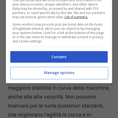
Your personal data will be processed and information from
your device (cookies, unique identifiers, and other device
numerose finiture.
data) may be stored by, accessed by and shared with 319
partners, or used specifically by this site. We and our partners
may use precise geolocation data.
List of partners.
Some vendors may process your personal data on the basis
Dentro si caratterizza poi per
of legitimate interest, which you can object to by managing
your options below. Look for a link at the bottom of this page
l’infotainment MBUX, che ha una serie di
or in the site menu to manage or withdraw consent in privacy
and cookie settings.
grafiche specifiche per questa versione e
per gestire la tecnologia ibrida plug-in.
Consent
Altra chicca
gli ammortizzatori AMG
Active Ride Control, dotati di regolazione
Manage options
semi-attiva del rollio che promettono una
maggiore stabilità in curva della macchina,
anche alle alte velocità. Non possono
mancare poi le ruote posteriori sterzanti,
che migliorano l’agilità in curva e in