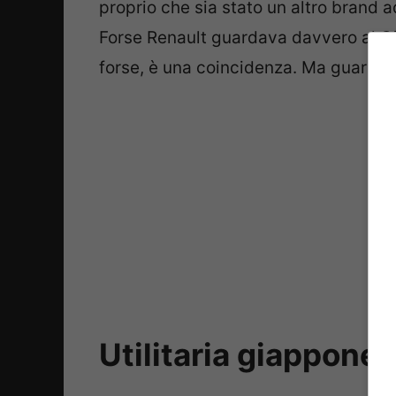
proprio che sia stato un altro brand a
Forse Renault guardava davvero al G
forse, è una coincidenza. Ma guarda
Utilitaria giappones