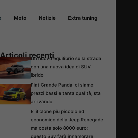
o
Moto
Notizie
Extra tuning
Articoli recenti
Un nuovo equilibrio sulla strada
con una nuova idea di SUV
ibrido
Fiat Grande Panda, ci siamo:
prezzi bassi e tanta qualità, sta
arrivando
E’ il clone più piccolo ed
economico della Jeep Renegade
ma costa solo 8000 euro:
questo Suv farà innamorare