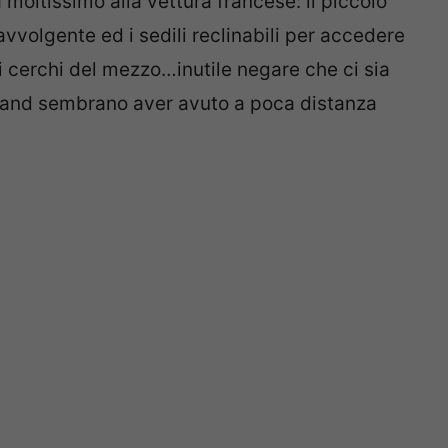
 moltissimo alla vettura francese: il piccolo
 avvolgente ed i sedili reclinabili per accedere
ei cerchi del mezzo…inutile negare che ci sia
 brand sembrano aver avuto a poca distanza