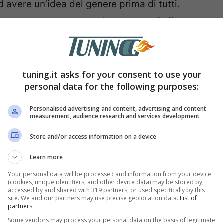
d avere un’idea del genere prima di tutti.
iappone per pensare ad un mezzo simile o
te che roba…
tuning.it asks for your consent to use your
personal data for the following purposes:
Personalised advertising and content, advertising and content
measurement, audience research and services development
Store and/or access information on a device
Learn more
Your personal data will be processed and information from your device
(cookies, unique identifiers, and other device data) may be stored by,
accessed by and shared with 319 partners, or used specifically by this
e!
site. We and our partners may use precise geolocation data.
List of
partners.
Some vendors may process your personal data on the basis of legitimate