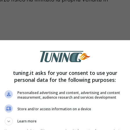
tuning.it asks for your consent to use your
personal data for the following purposes:
Personalised advertising and content, advertising and content
measurement, audience research and services development
e di discese, l’utilizzo della bicicletta per
Store and/or access information on a device
schia spesso di provocare sudare e dunque
Learn more
con la
e-Bike,
mantenendo sempre il propri