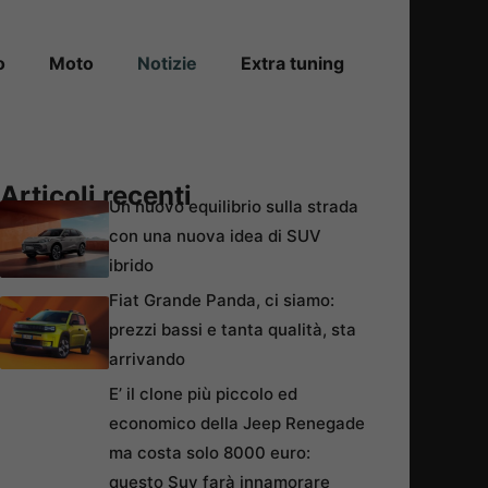
o
Moto
Notizie
Extra tuning
Articoli recenti
Un nuovo equilibrio sulla strada
con una nuova idea di SUV
ibrido
Fiat Grande Panda, ci siamo:
prezzi bassi e tanta qualità, sta
arrivando
E’ il clone più piccolo ed
economico della Jeep Renegade
ma costa solo 8000 euro:
questo Suv farà innamorare