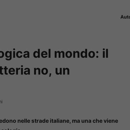
Aut
logica del mondo: il
tteria no, un
ni
edono nelle strade italiane, ma una che viene