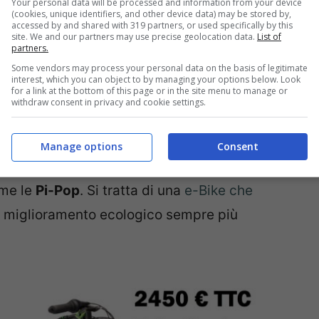
Your personal data will be processed and information from your device
 trovato un modo tale per poter rendere
(cookies, unique identifiers, and other device data) may be stored by,
accessed by and shared with 319 partners, or used specifically by this
nche la produzione di una eccezionale
site. We and our partners may use precise geolocation data.
List of
partners.
Some vendors may process your personal data on the basis of legitimate
interest, which you can object to by managing your options below. Look
for a link at the bottom of this page or in the site menu to manage or
iello dalla Francia
withdraw consent in privacy and cookie settings.
tà per quanto riguarda la produzione di e-
Manage options
Consent
ione transalpina che può così vantare la
ome le
Pi-Pop
. Si tratta di una
e-Bike che
 miglioramento ecologico sempre più