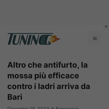
Vai
al
Menu
contenuto
Altro che antifurto, la
mossa più efficace
contro i ladri arriva da
Bari
Dicembre 18, 2023
di
Francesco