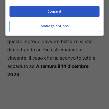
Sembra un qualcosa di assurdo e al quale
Consent
in pochi potranno credere, ma i risultati
sono stati chiari e soprattutto ci sono
Manage options
anche dei video che testimoniano come
questo metodo davvero bizzarro si stia
dimostrando anche estremamente
vincente. Il caso che ha sconvolto tutti è
accaduto ad
Altamura il 14 dicembre
2023.