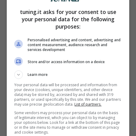
stratagemma che ha davvero
dell’incredibile. A
Bari
infatti basta
tuning.it asks for your consent to use
your personal data for the following
utilizzare una sedia al momento giusto per
purposes:
poter far scappare ogni ladro.
Personalised advertising and content, advertising and
content measurement, audience research and
services development
Store and/or access information on a device
Learn more
Your personal data will be processed and information from
your device (cookies, unique identifiers, and other device
data) may be stored by, accessed by and shared with 319
partners, or used specifically by this site. We and our partners
may use precise geolocation data.
List of partners.
Some vendors may process your personal data on the basis
of legitimate interest, which you can object to by managing
your options below. Look for a link at the bottom of this page
or in the site menu to manage or withdraw consent in privacy
Sedia per evitare il furto (Canva – tuning.it)
and cookie settings.