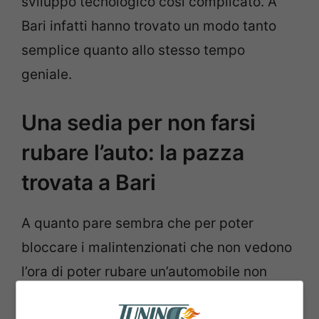
sviluppo tecnologico così complicato. A
Bari infatti hanno trovato un modo tanto
semplice quanto allo stesso tempo
geniale.
Una sedia per non farsi
rubare l’auto: la pazza
trovata a Bari
A quanto pare sembra che per poter
bloccare i malintenzionati che non vedono
l’ora di poter rubare un’automobile non
propria, sia sufficiente un piccolo