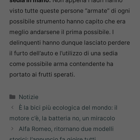
sedia in mano.
Non appena i ladri hanno
visto tutte queste persone “armate” di ogni
possibile strumento hanno capito che era
meglio andarsene il prima possibile. I
delinquenti hanno dunque lasciato perdere
il furto dell’auto e l’utilizzo di una sedia
come possibile arma contendente ha
portato ai frutti sperati.
Categorie
Notizie
È la bici più ecologica del mondo: il
motore c’è, la batteria no, un miracolo
Alfa Romeo, ritornano due modelli
storici: l’annuncio fa gioire tutti