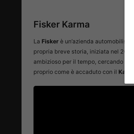
Fisker Karma
La
Fisker
è un’azienda automobilistic
propria breve storia, iniziata nel 200
ambizioso per il tempo, cercando di dar
proprio come è accaduto con il
Karm