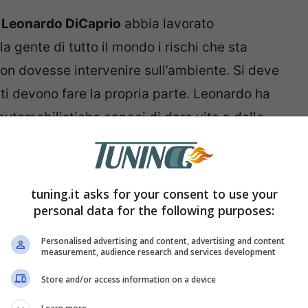
e
Leonardo DiCaprio
abbia lavorato
a gente di tutto il mondo i rischi che sta
non dovesse intervenire sull’ambiente. Si deve
nti devono fare la propria parte. Leonardo ha
automobilistiche capaci di dare vita a delle
 almeno
plug-in.
tuning.it asks for your consent to use your
personal data for the following purposes:
Personalised advertising and content, advertising and content
measurement, audience research and services development
Store and/or access information on a device