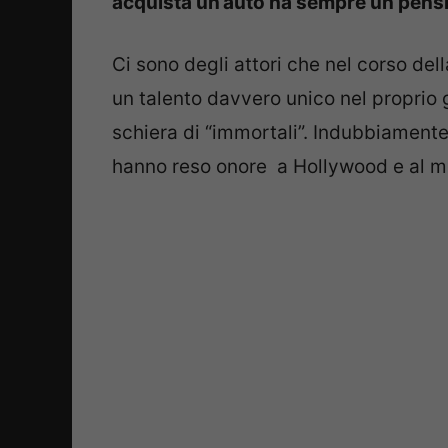
acquista un’auto ha sempre un pensi
Ci sono degli attori che nel corso del
un talento davvero unico nel proprio 
schiera di “immortali”. Indubbiamente 
hanno reso onore a Hollywood e al m