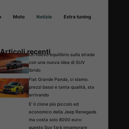
o
Moto
Notizie
Extra tuning
Articoli recenti
Un nuovo equilibrio sulla strada
con una nuova idea di SUV
ibrido
Fiat Grande Panda, ci siamo:
prezzi bassi e tanta qualità, sta
arrivando
E’ il clone più piccolo ed
economico della Jeep Renegade
ma costa solo 8000 euro:
questo Suv farà innamorare