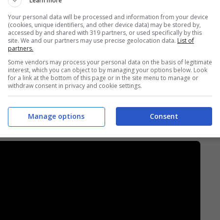
Learn more
Your personal data will be processed and information from your device
(cookies, unique identifiers, and other device data) may be stored by,
accessed by and shared with 319 partners, or used specifically by this
site. We and our partners may use precise geolocation data.
List of
partners.
Some vendors may process your personal data on the basis of legitimate
a statunitense che ebbe poca fortuna nella
interest, which you can object to by managing your options below. Look
for a link at the bottom of this page or in the site menu to manage or
7 e terminata già nel 2013. Fu un progetto
withdraw consent in privacy and cookie settings.
e vita a dei modelli ibridi di alto livello,
Manage options
Consent
a.