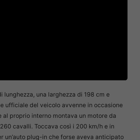
di lunghezza, una larghezza di 198 cm e
e ufficiale del veicolo avvenne in occasione
 e al proprio interno montava un motore da
260 cavalli. Toccava così i 200 km/h e in
er un’auto plug-in che forse aveva anticipato