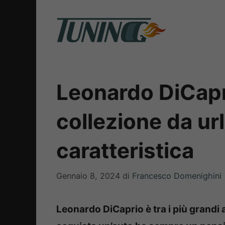
Vai
al
contenuto
Leonardo DiCapri
collezione da ur
caratteristica
Gennaio 8, 2024
di
Francesco Domenighini
Leonardo DiCaprio è tra i più grandi 