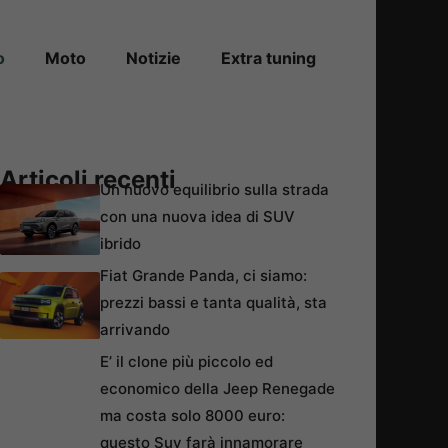
o
Moto
Notizie
Extra tuning
Articoli recenti
Un nuovo equilibrio sulla strada
con una nuova idea di SUV
ibrido
Fiat Grande Panda, ci siamo:
prezzi bassi e tanta qualità, sta
arrivando
E’ il clone più piccolo ed
economico della Jeep Renegade
ma costa solo 8000 euro:
questo Suv farà innamorare