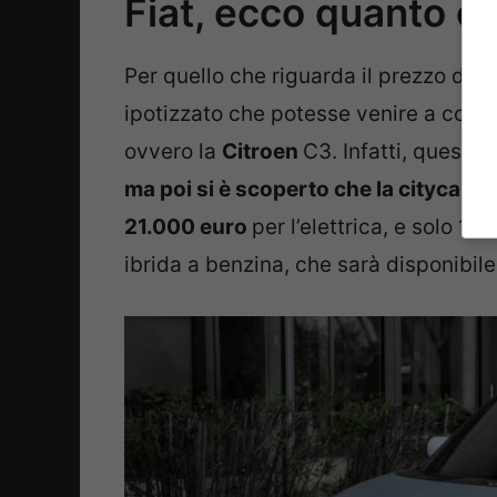
Fiat, ecco quanto c
Per quello che riguarda il prezzo del
ipotizzato che potesse venire a cost
ovvero la
Citroen
C3. Infatti, quest’
ma poi si è scoperto che la citycar p
21.000 euro
per l’elettrica, e solo 1
ibrida a benzina, che sarà disponibil