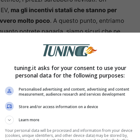
 EV,
ma gli incentivi statali che stanno per
avvero molto poco
. A questo punto, entriamo
quanto potrete pagarla, siamo sicuri che ne
tuning.it asks for your consent to use your
personal data for the following purposes:
Personalised advertising and content, advertising and content
measurement, audience research and services development
Store and/or access information on a device
Learn more
Your personal data will be processed and information from your device
(cookies, unique identifiers, and other device data) may be stored by,