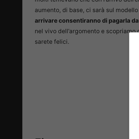
aumento, di base, ci sarà sul modello
arrivare consentiranno di pagarla d
nel vivo dell’argomento e scopriamo 
sarete felici.