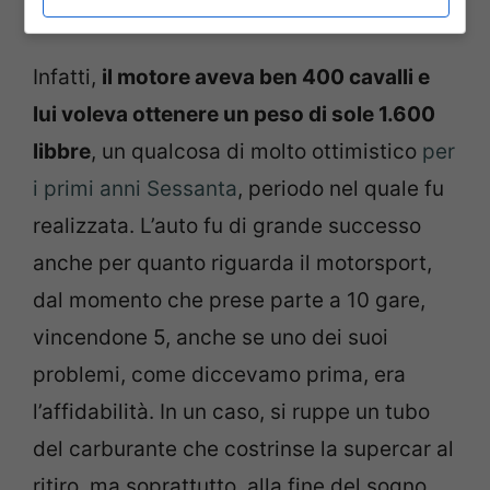
Dailu MK 1 in mostra (YouTube) – Tuning.it
Infatti,
il motore aveva ben 400 cavalli e
lui voleva ottenere un peso di sole 1.600
libbre
, un qualcosa di molto ottimistico
per
i primi anni Sessanta
, periodo nel quale fu
realizzata. L’auto fu di grande successo
anche per quanto riguarda il motorsport,
dal momento che prese parte a 10 gare,
vincendone 5, anche se uno dei suoi
problemi, come diccevamo prima, era
l’affidabilità. In un caso, si ruppe un tubo
del carburante che costrinse la supercar al
ritiro, ma soprattutto, alla fine del sogno.