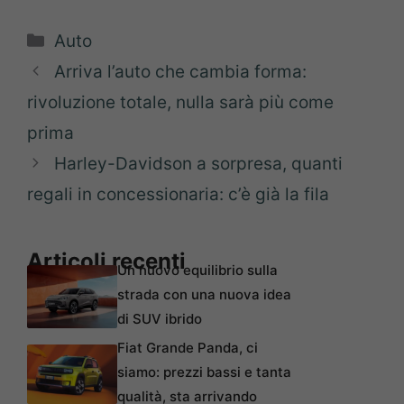
Categorie
Auto
Arriva l’auto che cambia forma:
rivoluzione totale, nulla sarà più come
prima
Harley-Davidson a sorpresa, quanti
regali in concessionaria: c’è già la fila
Articoli recenti
Un nuovo equilibrio sulla
strada con una nuova idea
di SUV ibrido
Fiat Grande Panda, ci
siamo: prezzi bassi e tanta
qualità, sta arrivando