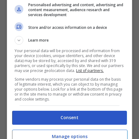
Personalised advertising and content, advertising and
gioiello che anche
Lewis Hamilton
ha
content measurement, audience research and
services development
deciso di regalarsi in questi ultimi tempi.
Tuttavia, qui la storia è ben diversa, ed è
Store and/or access information on a device
stata fortemente voluta dal pilota
Learn more
canadese
David Greenblatt
, puntando su
Your personal data will be processed and information from
your device (cookies, unique identifiers, and other device
delle scelte tecniche davvero molto ardite.
data) may be stored by, accessed by and shared with 319
partners, or used specifically by this site. We and our partners
may use precise geolocation data.
List of partners.
Some vendors may process your personal data on the basis
of legitimate interest, which you can object to by managing
your options below. Look for a link at the bottom of this page
or in the site menu to manage or withdraw consent in privacy
and cookie settings.
Consent
Manage options