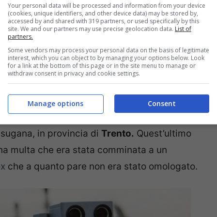
mite, con la sospensione della patente che è
Your personal data will be processed and information from your device
(cookies, unique identifiers, and other device data) may be stored by,
 punti e da una multa tra gli
845 e i 3382
accessed by and shared with 319 partners, or used specifically by this
site. We and our partners may use precise geolocation data.
List of
fa temere di meno gli autovelox.
partners.
Some vendors may process your personal data on the basis of legitimate
interest, which you can object to by managing your options below. Look
: pronto l’annullamento
for a link at the bottom of this page or in the site menu to manage or
withdraw consent in privacy and cookie settings.
ll’autovelox
Manage options
Consent
completamente la mobilità in Italia giunge dal
lsugana, in provincia di
Trento.
Quest’ultimo
i una multa che era stata comminata a un
ox
che a quanto pare non era stato omologato.