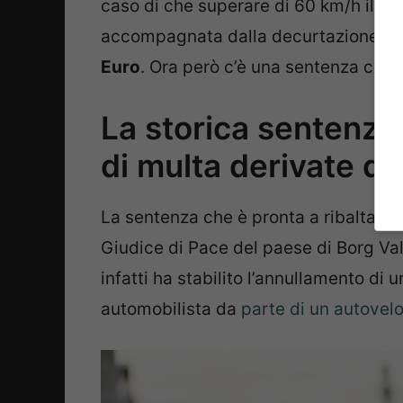
caso di che superare di 60 km/h il li
accompagnata dalla decurtazione i 10
Euro
. Ora però c’è una sentenza che 
La storica sentenza
di multa derivate da
La sentenza che è pronta a ribaltare 
Giudice di Pace del paese di Borg Va
infatti ha stabilito l’annullamento d
automobilista da
parte di un autovel