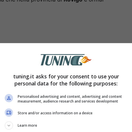
tuning.it asks for your consent to use your
personal data for the following purposes:
Personalised advertising and content, advertising and content
measurement, audience research and services development
lto diverse in base a quanto si è ecceduto
Store and/or access information on a device
 limitano a un eccesso di 10 km/h saranno
 un massimo di 173 Euro.
Diverso invece il
Learn more