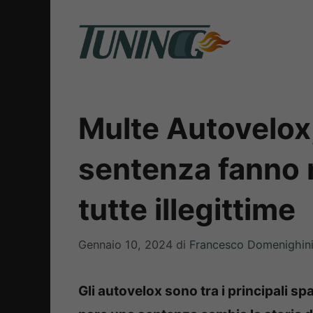
Vai
al
contenuto
Multe Autovelox
sentenza fanno 
tutte illegittime
Gennaio 10, 2024
di
Francesco Domenighin
Gli autovelox sono tra i principali s