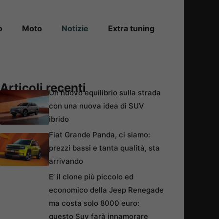
o
Moto
Notizie
Extra tuning
Articoli recenti
Un nuovo equilibrio sulla strada
con una nuova idea di SUV
ibrido
Fiat Grande Panda, ci siamo:
prezzi bassi e tanta qualità, sta
arrivando
E’ il clone più piccolo ed
economico della Jeep Renegade
ma costa solo 8000 euro:
questo Suv farà innamorare