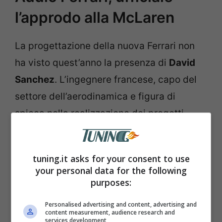
l’approdo alla McLaren
La progettazione della nuova Ferrari non
ha visto quest’anno la presenza di
David
Sanchez
. L’ingegnere francese, capo del
settore dell’aerodinamica e figura di
spicca nella realizzazione dei progetti
della F1-75 e della SF-23, si è dimesso lo
scorso marzo dopo il deludente inizio di
tuning.it asks for your consent to use
stagione della Ferrari.
your personal data for the following
purposes:
Personalised advertising and content, advertising and
content measurement, audience research and
services development