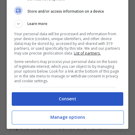
Store and/or access information on a device
Learn more
Your personal data will be processed and information from
your device (cookies, unique identifiers, and other device
data) may be stored by, accessed by and shared with 319
partners, or used specifically by this site. We and our partners
may use precise geolocation data.
List of partners.
Zak Brown accoglie un ex Ferrari alla McLaren (Ansa) –
Some vendors may process your personal data on the basis
of legitimate interest, which you can object to by managing
Tuning.it
your options below. Look for a link at the bottom of this page
or in the site menu to manage or withdraw consent in privacy
and cookie settings.
Concluso il periodo di gardening leave,
Sanchez ha potuto cominciare, con l’inizio
Consent
del 2024, la sua esperienza alla McLaren,
scuderia che lo aveva già ingaggiato poco
Manage options
dopo la fine dell’incarico alla Ferrari.