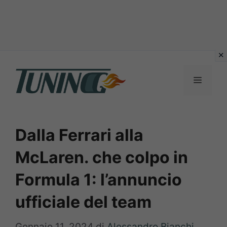
Vai
al
Menu
contenuto
Dalla Ferrari alla
McLaren. che colpo in
Formula 1: l’annuncio
ufficiale del team
Gennaio 11, 2024
di
Alessandro Bianchi