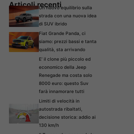
Articoli recenti
Un nuovo equilibrio sulla
strada con una nuova idea
di SUV ibrido
Fiat Grande Panda, ci
siamo: prezzi bassi e tanta
qualità, sta arrivando
E’ il clone più piccolo ed
economico della Jeep
Renegade ma costa solo
8000 euro: questo Suv
farà innamorare tutti
Limiti di velocità in
autostrada ribaltati,
decisione storica: addio ai
130 km/h
Il Trucco che nasconde la