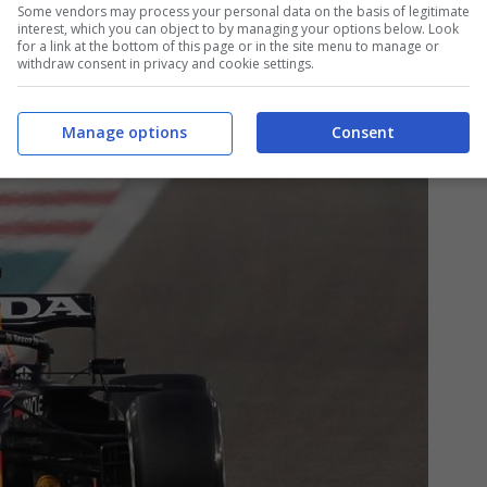
Some vendors may process your personal data on the basis of legitimate
interest, which you can object to by managing your options below. Look
for a link at the bottom of this page or in the site menu to manage or
withdraw consent in privacy and cookie settings.
Manage options
Consent