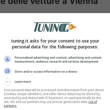
ne delle vetture a Vienna
re non solo tramite i Gran Premi, ma anche
fan e che possano essere aperti a tutti. In
à in scena la Exhibition nella città di Vienna
,
 appassionati. In sostanza, si tratterà di una
tuning.it asks for your consent to use your
personal data for the following purposes:
e verranno esposti tantissimi gioielli del
he ha segnato la storia di questo sport.
Personalised advertising and content, advertising and content
measurement, audience research and services development
Store and/or access information on a device
Learn more
Your personal data will be processed and information from your device
(cookies, unique identifiers, and other device data) may be stored by,
accessed by and shared with 319 partners, or used specifically by this
site. We and our partners may use precise geolocation data.
List of
partners.