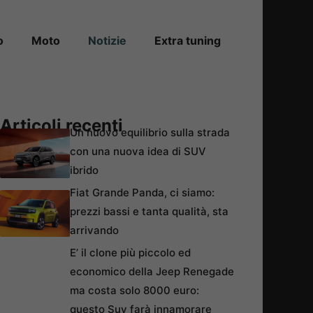
o
Moto
Notizie
Extra tuning
Articoli recenti
Un nuovo equilibrio sulla strada
con una nuova idea di SUV
ibrido
Fiat Grande Panda, ci siamo:
prezzi bassi e tanta qualità, sta
arrivando
E’ il clone più piccolo ed
economico della Jeep Renegade
ma costa solo 8000 euro:
questo Suv farà innamorare