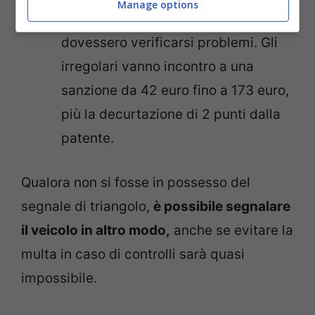
Manage options
all’interno dell’abitacolo qualora
dovessero verificarsi problemi. Gli
irregolari vanno incontro a una
sanzione da 42 euro fino a 173 euro,
più la decurtazione di 2 punti dalla
patente.
Qualora non si fosse in possesso del
segnale di triangolo,
è possibile segnalare
il veicolo in altro modo,
anche se evitare la
multa in caso di controlli sarà quasi
impossibile.