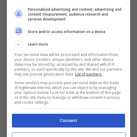
| Canva – Tuning.it
Personalised advertising and content, advertising and
content measurement, audience research and
services development
Gilet catarinfrangente
: è un
indumento da indossare
qualora si
Store and/or access information on a device
dovesse scendere dalla vettura nel
Learn more
momento in cui questa non
Your personal data will be processed and information from
your device (cookies, unique identifiers, and other device
funziona più.
Non risulta essere
data) may be stored by, accessed by and shared with 319
partners, or used specifically by this site. We and our partners
obbligatorio, a dire la verità, averlo a
may use precise geolocation data.
List of partners.
bordo, ma lo è indossarlo se si
Some vendors may process your personal data on the basis
of legitimate interest, which you can object to by managing
scende dall’
auto ferma
per strada,
your options below. Look for a link at the bottom of this page
or in the site menu to manage or withdraw consent in privacy
and cookie settings.
fuori dai centri abitati, in sosta su
una piazzola o sulla corsia di
Consent
emergenza. Non può quindi che
essere indispensabile averlo