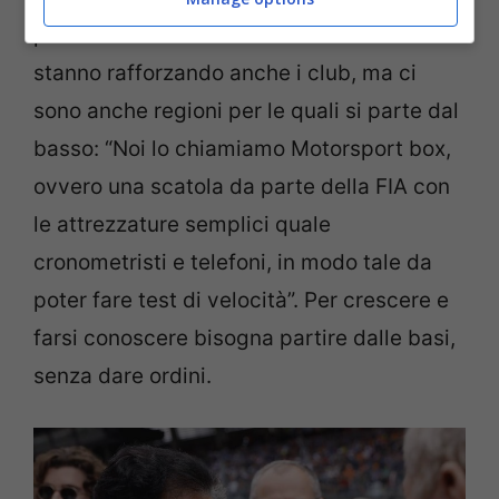
presente è molto attivo sul territorio e si
stanno rafforzando anche i club, ma ci
sono anche regioni per le quali si parte dal
basso: “Noi lo chiamiamo Motorsport box,
ovvero una scatola da parte della FIA con
le attrezzature semplici quale
cronometristi e telefoni, in modo tale da
poter fare test di velocità”. Per crescere e
farsi conoscere bisogna partire dalle basi,
senza dare ordini.