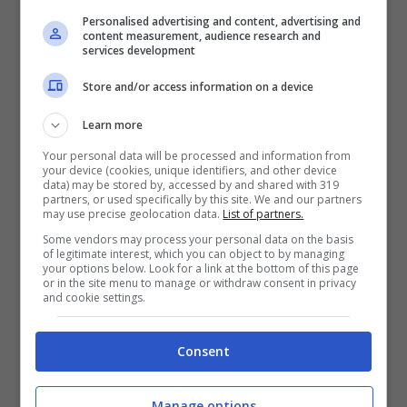
Personalised advertising and content, advertising and
content measurement, audience research and
services development
Store and/or access information on a device
Formula 1, trent’anni dopo
Learn more
ci sarà il grande ritorno? La
Your personal data will be processed and information from
your device (cookies, unique identifiers, and other device
data) may be stored by, accessed by and shared with 319
suggestione
partners, or used specifically by this site. We and our partners
may use precise geolocation data.
List of partners.
Some vendors may process your personal data on the basis
Anche il Presidente della
FIA
,
Mohammed
of legitimate interest, which you can object to by managing
your options below. Look for a link at the bottom of this page
Ben Sulayem,
si è accodato alle
or in the site menu to manage or withdraw consent in privacy
and cookie settings.
dichiarazioni di
Domenicali
circa
l’interessamento per l’
Africa
, annunciando
Consent
che i rapporti con le parti eventualmente
coinvolte sono in corso. Il vicepresidente
Manage options