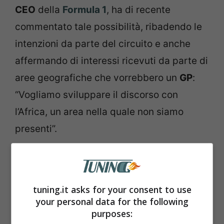
CEO
della
Formula 1
, ha di recente
commentato tale possibilità, ribadendo le
intenzioni da parte del circuito e anche
affermando di interessi ricevuti da parte di
aree geografiche che vorrebbero un
GP
:
“Vogliamo sviluppare il discorso con
l’Africa, un area nella quale non siamo
presenti”.
tuning.it asks for your consent to use
your personal data for the following
purposes: