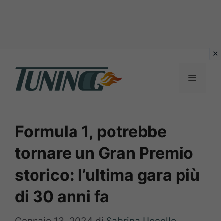
Vai
al
Menu
contenuto
Formula 1, potrebbe
tornare un Gran Premio
storico: l’ultima gara più
di 30 anni fa
Gennaio 13, 2024
di
Sabrina Uccello