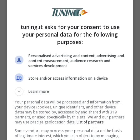
tuning.it asks for your consent to use
your personal data for the following
purposes:
Personalised advertising and content, advertising and
content measurement, audience research and
services development
Tutte le auto del Duce
Store and/or access information on a device
La Balilla era un’automobile per il popolo
Learn more
ma naturalmente, come tutti i dittatori,
Your personal data will be processed and information from
your device (cookies, unique identifiers, and other device
Mussolini non circolava certo su
data) may be stored by, accessed by and shared with 319
partners, or used specifically by this site. We and our partners
un’utilitaria del genere. La sua prima
may use precise geolocation data.
List of partners.
automobile – secondo gli storici – fu infatti
Some vendors may process your personal data on the basis
of legitimate interest, which you can object to by managing