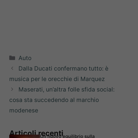
Categorie
Auto
Dalla Ducati confermano tutto: è
musica per le orecchie di Marquez
Maserati, un’altra folle sfida social:
cosa sta succedendo al marchio
modenese
Articoli recenti
Un nuovo equilibrio sulla