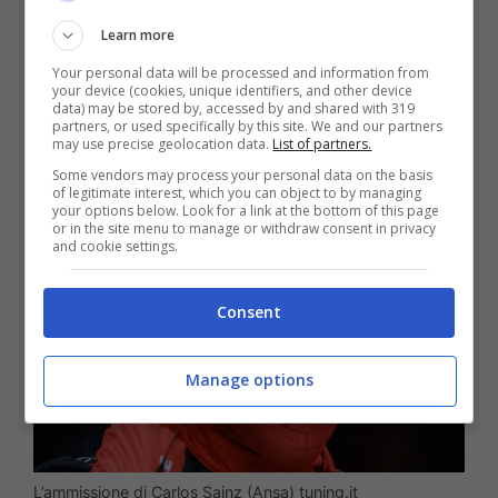
d’arte del Matador nell’ottenimento di una
Learn more
penalità a causa della sostituzione dei
Your personal data will be processed and information from
componenti, dopo danni da oltre 1 milione
your device (cookies, unique identifiers, and other device
data) may be stored by, accessed by and shared with 319
partners, or used specifically by this site. We and our partners
di euro, è prossima allo zero.
may use precise geolocation data.
List of partners.
Some vendors may process your personal data on the basis
of legitimate interest, which you can object to by managing
your options below. Look for a link at the bottom of this page
or in the site menu to manage or withdraw consent in privacy
and cookie settings.
Consent
Manage options
L’ammissione di Carlos Sainz (Ansa) tuning.it