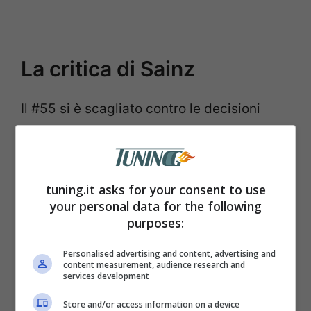
La critica di Sainz
Il #55 si è scagliato contro le decisioni
prese dalla Federazione in ordine al
pasticcio avvenuto a Las Vegas. In
sostanza nelle prime prove libere Sainz si
tuning.it asks for your consent to use
è ritrovato con una SF-23 sfasciata a
your personal data for the following
purposes:
causa di un tombino che non era fissato
bene.
Con un tragitto da effettuare a
Personalised advertising and content, advertising and
content measurement, audience research and
massima velocità in notturna la tragedia è
services development
dietro l’angolo. La
responsabilità del figlio
Store and/or access information on a device