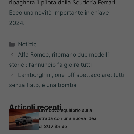
ripagherà il pilota della Scuderia Ferrari.
Ecco una novità importante in chiave
2024.
Categorie
Notizie
Alfa Romeo, ritornano due modelli
storici: l’annuncio fa gioire tutti
Lamborghini, one-off spettacolare: tutti
senza fiato, è una bomba
Articoli recenti
Un nuovo equilibrio sulla
strada con una nuova idea
di SUV ibrido