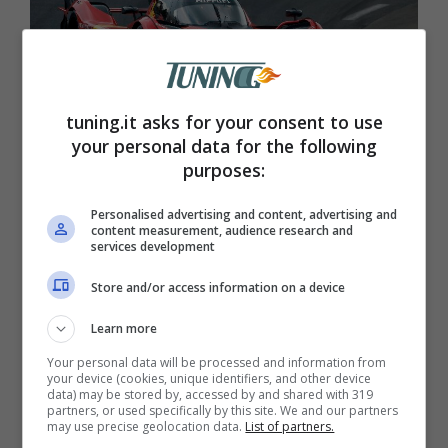
tuning.it asks for your consent to use
your personal data for the following
purposes:
Personalised advertising and content, advertising and
Ferrari 499P in azione (ANSA) – Tuning.it
content measurement, audience research and
services development
In queste settimane, erano stati
Store and/or access information on a device
ufficializzati anche i rinnovi di altri membri
Learn more
dello squadrone
AF Corse
, con l’arrivo
Your personal data will be processed and information from
sulla terza 499P di
Yifei
Ye
,
che nel 2023
your device (cookies, unique identifiers, and other device
data) may be stored by, accessed by and shared with 319
partners, or used specifically by this site. We and our partners
ha corso
con la
Porsche
963 del
Jota
may use precise geolocation data.
List of partners.
Sport
, e
Robert Kubica
, campione della