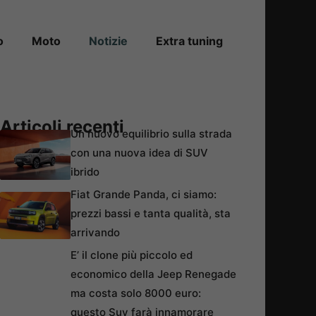
o
Moto
Notizie
Extra tuning
Articoli recenti
Un nuovo equilibrio sulla strada
con una nuova idea di SUV
ibrido
Fiat Grande Panda, ci siamo:
prezzi bassi e tanta qualità, sta
arrivando
E’ il clone più piccolo ed
economico della Jeep Renegade
ma costa solo 8000 euro:
questo Suv farà innamorare