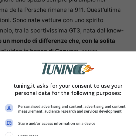
ma della Porsche rimane la 911. Quest’ultima
ioni. Sono nate vetture con uno spirito
pio, tra la sportivissima GT3, nata dal know-
’è un mondo di differenze che, con la solita
nel video in basso di Carwow
, senza
tuning.it asks for your consent to use your
personal data for the following purposes:
Personalised advertising and content, advertising and content
measurement, audience research and services development
Store and/or access information on a device