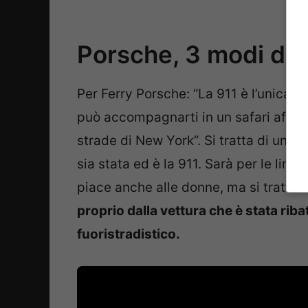
Porsche, 3 modi di s
Per Ferry Porsche: “La 911 è l’unica 
può accompagnarti in un safari african
strade di New York”. Si tratta di una 
sia stata ed è la 911. Sarà per le lin
piace anche alle donne, ma si tratta 
proprio dalla vettura che è stata rib
fuoristradistico.