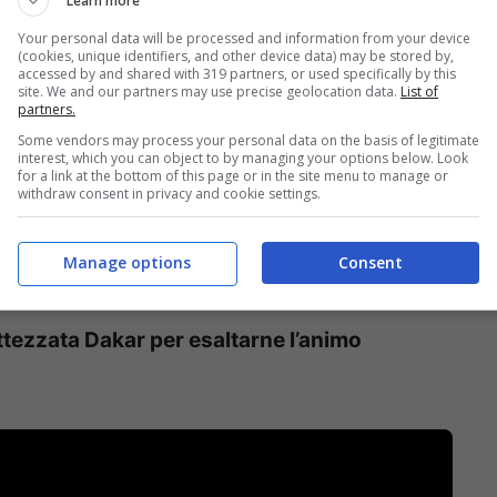
Learn more
Your personal data will be processed and information from your device
(cookies, unique identifiers, and other device data) may be stored by,
accessed by and shared with 319 partners, or used specifically by this
entirsi 911
site. We and our partners may use precise geolocation data.
List of
partners.
Some vendors may process your personal data on the basis of legitimate
vettura che dopo aver gareggiato a Le Mans
interest, which you can object to by managing your options below. Look
for a link at the bottom of this page or in the site menu to manage or
o, poi al teatro e dopo a fare un giro per le
withdraw consent in privacy and cookie settings.
frase che, realmente, trasmette l’idea di cosa
Manage options
Consent
ee sinuose e quel tocco di eleganza che tanto
di una vettura intramontabile.
Partiamo
attezzata Dakar per esaltarne l’animo