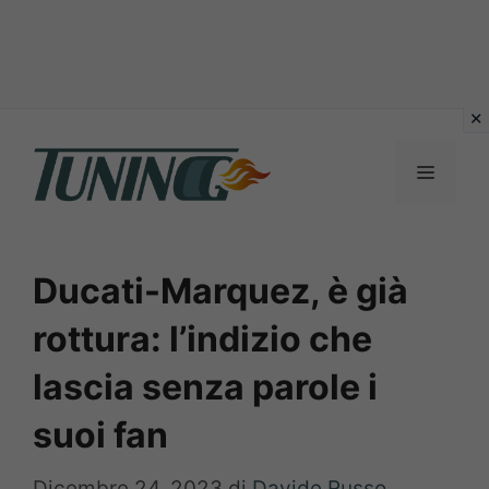
Vai
al
Menu
contenuto
Ducati-Marquez, è già
rottura: l’indizio che
lascia senza parole i
suoi fan
Dicembre 24, 2023
di
Davide Russo