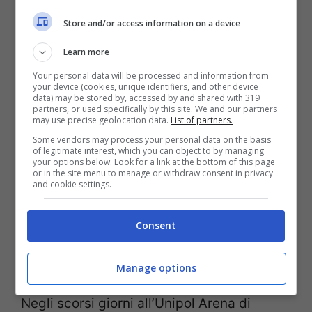
team Gresini Racing.
Store and/or access information on a device
Learn more
Marc Marquez e la
Your personal data will be processed and information from
your device (cookies, unique identifiers, and other device
reazione dei fan italiani
data) may be stored by, accessed by and shared with 319
partners, or used specifically by this site. We and our partners
may use precise geolocation data.
List of partners.
La Ducati è un simbolo del made in Italy.
Some vendors may process your personal data on the basis
of legitimate interest, which you can object to by managing
Nella squadra corse ufficiale siedono due
your options below. Look for a link at the bottom of this page
or in the site menu to manage or withdraw consent in privacy
straordinari talenti nostrani, come Bagnaia,
and cookie settings.
bicampione del mondo, e Bastianini. Il
Consent
comportamento del #93 con il
connazionale Martin del team Pramac,
Manage options
nella tappa in Qatar, non è piaciuto ai fan.
Negli scorsi giorni all’Unipol Arena di