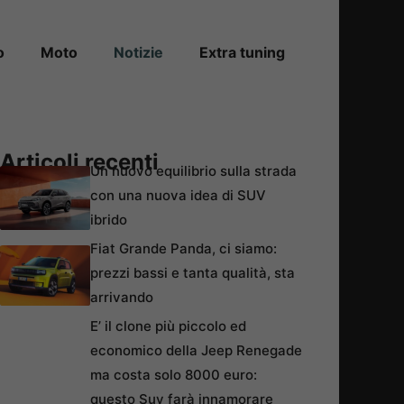
o
Moto
Notizie
Extra tuning
Articoli recenti
Un nuovo equilibrio sulla strada
con una nuova idea di SUV
ibrido
Fiat Grande Panda, ci siamo:
prezzi bassi e tanta qualità, sta
arrivando
E’ il clone più piccolo ed
economico della Jeep Renegade
ma costa solo 8000 euro:
questo Suv farà innamorare