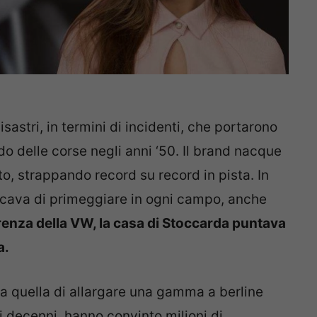
sastri, in termini di incidenti, che portarono
do delle corse negli anni ‘50. Il brand nacque
lto, strappando record su record in pista. In
rcava di primeggiare in ogni campo, anche
renza della VW, la casa di Stoccarda puntava
a.
a quella di allargare una gamma a berline
i decenni, hanno convinto milioni di