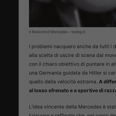
Il Restomod Mercedes – tuning.it
I problemi nacquero anche da tutti i di
alla scelta di uscire di scena dal mon
con il chiaro obiettivo di puntare in a
una Germania guidata da Hitler si ce
quello della velocità estrema.
A diffe
al lusso sfrenato e a sportive di razz
L’idea vincente della Mercedes è stat
lussuose e raffinate che, nel corso de