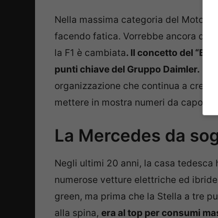
Nella massima categoria del Motorspor
facendo fatica. Vorrebbe ancora dett
la F1 è cambiata
. Il concetto del “Be
punti chiave del Gruppo Daimler.
La M
organizzazione che continua a crescer
mettere in mostra numeri da capo gir
La Mercedes da sogn
Negli ultimi 20 anni, la casa tedesca h
numerose vetture elettriche ed ibrid
green, ma prima che la Stella a tre p
alla spina,
era al top per consumi ma