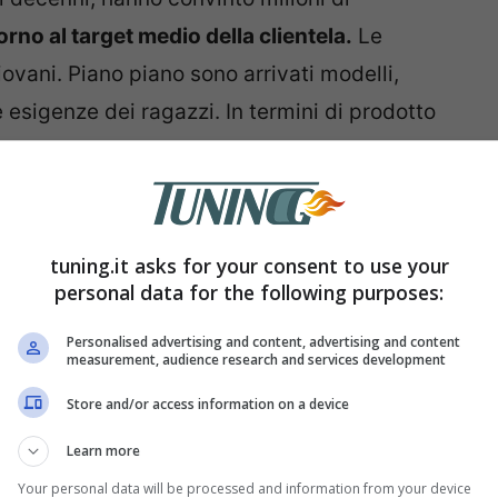
orno al target medio della clientela.
Le
iovani. Piano piano sono arrivati modelli,
e esigenze dei ragazzi. In termini di prodotto
ua ad essere un brand top in quanto a proposte
tuning.it asks for your consent to use your
personal data for the following purposes:
Personalised advertising and content, advertising and content
measurement, audience research and services development
Store and/or access information on a device
Learn more
Your personal data will be processed and information from your device