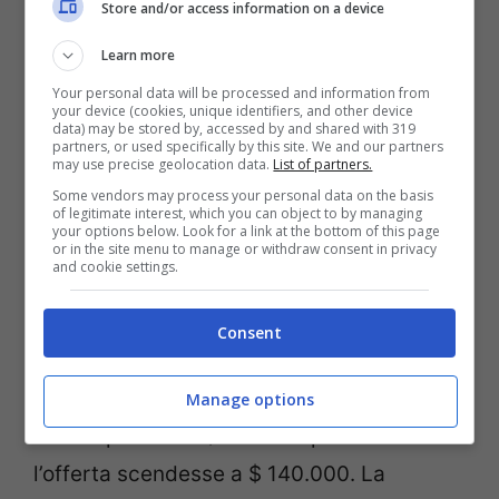
Store and/or access information on a device
pace car nella 500 miglia di Indianapolis.
Learn more
Lasciò tutti a bocca aperta.
Your personal data will be processed and information from
your device (cookies, unique identifiers, and other device
La versione Limo della
data) may be stored by, accessed by and shared with 319
partners, or used specifically by this site. We and our partners
may use precise geolocation data.
List of partners.
Viper
Some vendors may process your personal data on the basis
of legitimate interest, which you can object to by managing
your options below. Look for a link at the bottom of this page
L’inedita limousine, forse, vi scioccherà per
or in the site menu to manage or withdraw consent in privacy
and cookie settings.
altri motivi. Lunga ben 25 piedi, nel 2012,
fu messa in vendita su eBay. E’ riapparsa
Consent
nell’ottobre 2022 ed è stata messa in
vendita tramite il Marketplace di Facebook
Manage options
con un prezzo di $ 160.000 prima che
l’offerta scendesse a $ 140.000. La