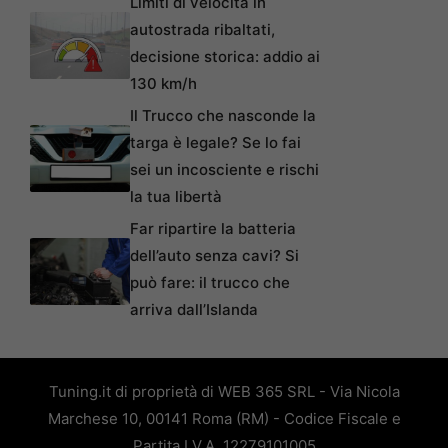
Limiti di velocità in
autostrada ribaltati,
decisione storica: addio ai
130 km/h
Il Trucco che nasconde la
targa è legale? Se lo fai
sei un incosciente e rischi
la tua libertà
Far ripartire la batteria
dell’auto senza cavi? Si
può fare: il trucco che
arriva dall’Islanda
Tuning.it di proprietà di WEB 365 SRL - Via Nicola
Marchese 10, 00141 Roma (RM) - Codice Fiscale e
Partita I.V.A. 12279101005